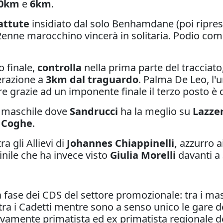
0km
e
6km
.
attute
insidiato dal solo Benhamdane (poi ripres
22enne marocchino vincerà in solitaria. Podio co
o finale,
controlla
nella prima parte del tracciat
erazione a
3km dal traguardo
. Palma De Leo, l'
re grazie ad un imponente finale il terzo posto è 
ra maschile dove
Sandrucci
ha la meglio su
Lazzer
e Coghe
.
a gli Allievi di
Johannes Chiappinelli,
azzurro ai
nile che ha invece visto
Giulia Morelli
davanti a
 fase dei CDS del settore promozionale: tra i ma
tra i Cadetti mentre sono a senso unico le gare 
tivamente primatista ed ex primatista regionale 