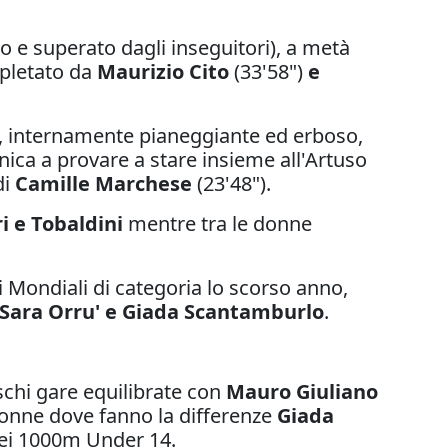
o e superato dagli inseguitori), a metà
mpletato da
Maurizio Cito
(33'58")
e
o, internamente pianeggiante ed erboso,
unica a provare a stare insieme all'Artuso
di
Camille Marchese
(23'48").
i e Tobaldini
mentre tra le donne
 Mondiali di categoria lo scorso anno,
Sara Orru' e Giada Scantamburlo
.
schi gare equilibrate con
Mauro Giuliano
donne dove fanno la differenze
Giada
dei 1000m Under 14.