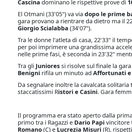
Cascina
dominano le rispettive prove di
1
El Otmani (33'05") va via
dopo le prime b
gara provano a rientrare da dietro ma il 
Giorgio Scialabba
(34'07").
Tra le donne l'atleta di casa, 22'33" il temp
per poi imprimere una grandissima accel
nelle prime fasi, è seconda in 23'32" ment
Tra gli
Juniores
si risolve sul finale la ga
Benigni
rifila un minuto ad
Affortunati 
Da segnalare inoltre la cavalcata solitaria tr
staccatissimi R
istori e Casini
. Gara femmi
Il programma era stato aperto dalla prima
primo tra i Ragazzi e
Dario Papi
vincitore 
Romano
(C) e
Lucrezia Misuri
(R), rispet