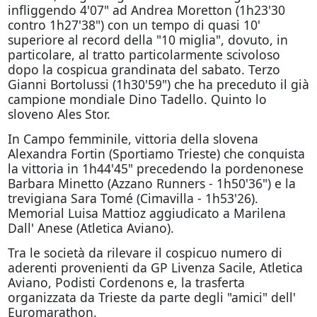
infliggendo 4'07" ad Andrea Moretton (1h23'30
contro 1h27'38") con un tempo di quasi 10'
superiore al record della "10 miglia", dovuto, in
particolare, al tratto particolarmente scivoloso
dopo la cospicua grandinata del sabato. Terzo
Gianni Bortolussi (1h30'59") che ha preceduto il già
campione mondiale Dino Tadello. Quinto lo
sloveno Ales Stor.
In Campo femminile, vittoria della slovena
Alexandra Fortin (Sportiamo Trieste) che conquista
la vittoria in 1h44'45" precedendo la pordenonese
Barbara Minetto (Azzano Runners - 1h50'36") e la
trevigiana Sara Tomé (Cimavilla - 1h53'26).
Memorial Luisa Mattioz aggiudicato a Marilena
Dall' Anese (Atletica Aviano).
Tra le società da rilevare il cospicuo numero di
aderenti provenienti da GP Livenza Sacile, Atletica
Aviano, Podisti Cordenons e, la trasferta
organizzata da Trieste da parte degli "amici" dell'
Euromarathon.