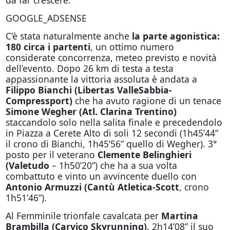
da far crescere.
GOOGLE_ADSENSE
C’è stata naturalmente anche
la parte agonistica:
180 circa i partenti
, un ottimo numero
considerate concorrenza, meteo previsto e novità
dell’evento. Dopo 26 km di testa a testa
appassionante la vittoria assoluta è andata a
Filippo Bianchi (Libertas ValleSabbia-
Compressport)
che ha avuto ragione di un tenace
Simone Wegher (Atl. Clarina Trentino)
staccandolo solo nella salita finale e precedendolo
in Piazza a Cerete Alto di soli 12 secondi (1h45’44”
il crono di Bianchi, 1h45’56” quello di Wegher). 3°
posto per il veterano
Clemente Belinghieri
(Valetudo
– 1h50’20”) che ha a sua volta
combattuto e vinto un avvincente duello con
Antonio Armuzzi (Cantù Atletica-Scott
, crono
1h51’46”).
Al Femminile trionfale cavalcata per
Martina
Brambilla (Carvico Skyrunning),
2h14’08” il suo