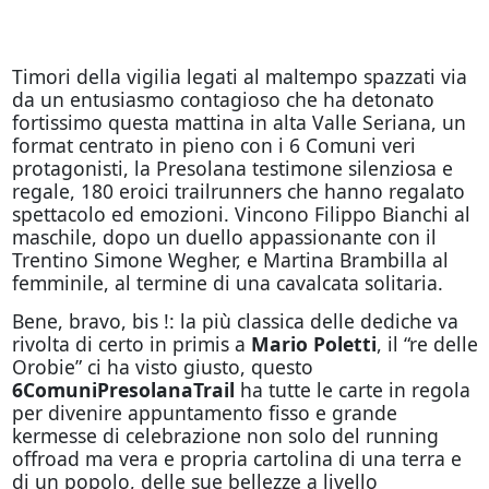
Timori della vigilia legati al maltempo spazzati via
da un entusiasmo contagioso che ha detonato
fortissimo questa mattina in alta Valle Seriana, un
format centrato in pieno con i 6 Comuni veri
protagonisti, la Presolana testimone silenziosa e
regale, 180 eroici trailrunners che hanno regalato
spettacolo ed emozioni. Vincono Filippo Bianchi al
maschile, dopo un duello appassionante con il
Trentino Simone Wegher, e Martina Brambilla al
femminile, al termine di una cavalcata solitaria.
Bene, bravo, bis !: la più classica delle dediche va
rivolta di certo in primis a
Mario Poletti
, il “re delle
Orobie” ci ha visto giusto, questo
6ComuniPresolanaTrail
ha tutte le carte in regola
per divenire appuntamento fisso e grande
kermesse di celebrazione non solo del running
offroad ma vera e propria cartolina di una terra e
di un popolo, delle sue bellezze a livello