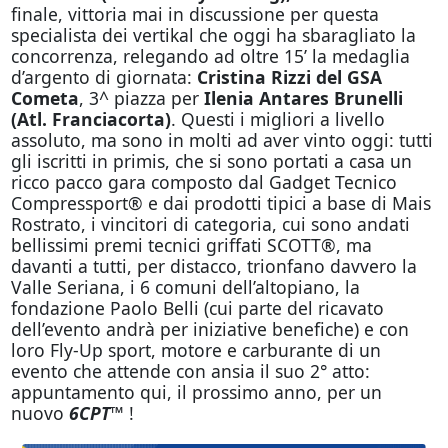
finale, vittoria mai in discussione per questa
specialista dei vertikal che
oggi
ha sbaragliato la
concorrenza, relegando ad oltre 15’ la medaglia
d’argento di giornata:
Cristina Rizzi del GSA
Cometa
, 3^ piazza per
Ilenia Antares Brunelli
(Atl. Franciacorta)
. Questi i migliori a livello
assoluto, ma sono in molti ad aver vinto
oggi
: tutti
gli iscritti in primis, che si sono portati a casa un
ricco pacco gara composto dal Gadget Tecnico
Compressport® e dai prodotti tipici a base di Mais
Rostrato, i vincitori di categoria, cui sono andati
bellissimi premi tecnici griffati SCOTT®, ma
davanti a tutti, per distacco, trionfano davvero la
Valle Seriana, i 6 comuni dell’altopiano, la
fondazione Paolo Belli (cui parte del ricavato
dell’evento andrà per iniziative benefiche) e con
loro Fly-Up sport, motore e carburante di un
evento che attende con ansia il suo 2° atto:
appuntamento qui, il prossimo anno, per un
nuovo
6
CPT
™
!