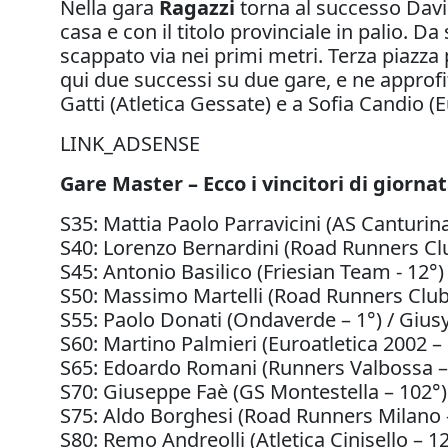
Nella gara
Ragazzi
torna al successo David
casa e con il titolo provinciale in palio. D
scappato via nei primi metri. Terza piazza 
qui due successi su due gare, e ne approf
Gatti (Atletica Gessate) e a Sofia Candio (E
LINK_ADSENSE
Gare Master
– Ecco i vincitori di giorna
S35: Mattia Paolo Parravicini (AS Canturina 
S40: Lorenzo Bernardini (Road Runners Clu
S45: Antonio Basilico (Friesian Team - 12°)
S50: Massimo Martelli (Road Runners Club 
S55: Paolo Donati (Ondaverde – 1°) / Gius
S60: Martino Palmieri (Euroatletica 2002 –
S65: Edoardo Romani (Runners Valbossa –
S70: Giuseppe Faè (GS Montestella – 102°)
S75: Aldo Borghesi (Road Runners Milano 
S80: Remo Andreolli (Atletica Cinisello – 1