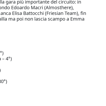
la gara più importante del circuito: in
in fondo Edoardo Macri (Almosthere),
nca Elisa Battocchi (Friesian Team), fin
nquilla ma poi non lascia scampo a Emma
°)
 – 4°)
)
80°)