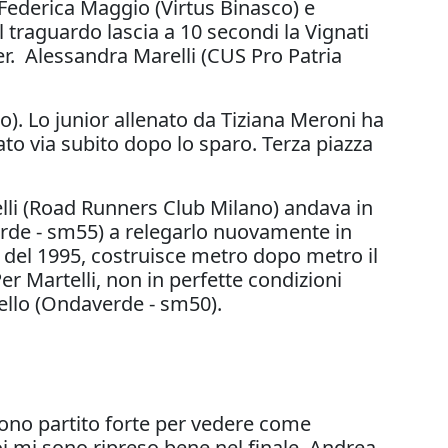
 Federica Maggio (Virtus Binasco) e
 traguardo lascia a 10 secondi la Vignati
ter. Alessandra Marelli (CUS Pro Patria
o). Lo junior allenato da Tiziana Meroni ha
ato via subito dopo lo sparo. Terza piazza
li (Road Runners Club Milano) andava in
erde - sm55) a relegarlo nuovamente in
o del 1995, costruisce metro dopo metro il
r Martelli, non in perfette condizioni
bello (Ondaverde - sm50).
ono partito forte per vedere come
i mi sono ripreso bene nel finale. Andrea