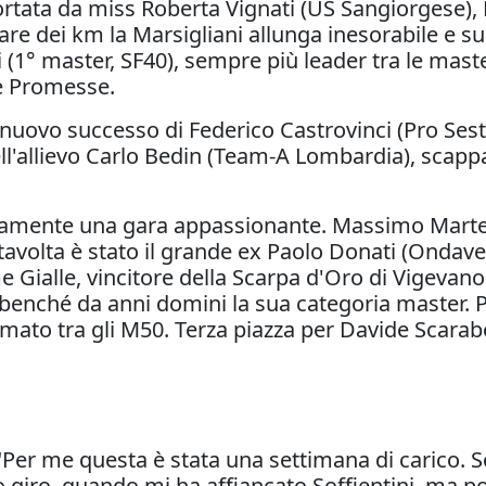
ortata da miss Roberta Vignati (US Sangiorgese),
e dei km la Marsigliani allunga inesorabile e sul
uri (1° master, SF40), sempre più leader tra le mas
le Promesse.
 nuovo successo di Federico Castrovinci (Pro Sest
ell'allievo Carlo Bedin (Team-A Lombardia), scapp
amente una gara appassionante. Massimo Martel
tavolta è stato il grande ex Paolo Donati (Ondav
e Gialle, vincitore della Scarpa d'Oro di Vigevan
benché da anni domini la sua categoria master. Pe
primato tra gli M50. Terza piazza per Davide Scara
Per me questa è stata una settimana di carico. S
 giro, quando mi ha affiancato Soffientini, ma po