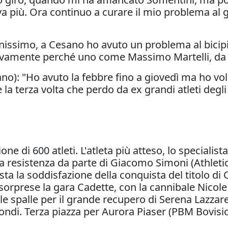
 più. Ora continuo a curare il mio problema al gin
issimo, a Cesano ho avuto un problema al bicip
vamente perché uno come Massimo Martelli, da ex
o): "Ho avuto la febbre fino a giovedì ma ho vol
è la terza volta che perdo da ex grandi atleti degli
one di 600 atleti. L'atleta più atteso, lo speciali
ra resistenza da parte di Giacomo Simoni (Athletic
sta la soddisfazione della conquista del titolo di
nza sorprese la gara Cadette, con la cannibale Ni
lle spalle per il grande recupero di Serena Lazzar
condi. Terza piazza per Aurora Piaser (PBM Bovisio