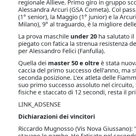
regionale Allieve. Primo giro in gruppo sc
Alessandra Arcuri (GSA Cometa). Col passar
(1° senior), la Maggio (1° junior) e la Arc
Milano), 9° al traguardo, è la migliore del
La prova maschile
under 20
ha salutato il
piegato con fatica la strenua resistenza d
per Alessandro Felici (Fanfulla).
Quella dei
master 50 e oltre
è stata nuov
caccia del primo successo dell'anno, ma s
seconda posizione. L'ex atleta delle Fiamm
suo primo successo assoluto nel circuito, 
fisiche e staccato di 12 secondi, resta il 
LINK_ADSENSE
Dichiarazioni dei vincitori
Riccardo Mugnosso (Vis Nova Giussano): "
stavano le gambe. Ho faticato nel secondo