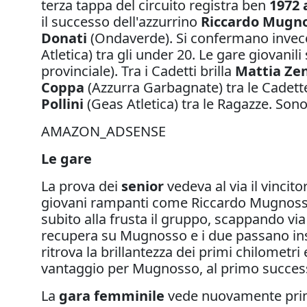
terza tappa del circuito registra ben
1972 a
il successo dell'azzurrino
Riccardo Mugn
Donati
(Ondaverde). Si confermano inve
Atletica) tra gli under 20. Le gare giovan
provinciale). Tra i Cadetti brilla
Mattia Ze
Coppa
(Azzurra Garbagnate) tra le Cadett
Pollini
(Geas Atletica) tra le Ragazze. Sono 
AMAZON_ADSENSE
Le gare
La prova dei
senior
vedeva al via il vincit
giovani rampanti come Riccardo Mugnosso
subito alla frusta il gruppo, scappando via 
recupera su Mugnosso e i due passano insi
ritrova la brillantezza dei primi chilometr
vantaggio per Mugnosso, al primo successo ne
La
gara femminile
vede nuovamente prime