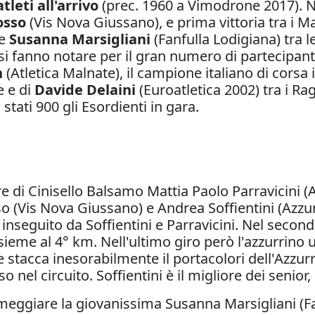
tleti all'arrivo
(prec. 1960 a Vimodrone 2017). N
osso
(Vis Nova Giussano), e prima vittoria tra i M
ce
Susanna Marsigliani
(Fanfulla Lodigiana) tra 
ili si fanno notare per il gran numero di partecip
n
(Atletica Malnate), il campione italiano di corsa
e e di
Davide Delaini
(Euroatletica 2002) tra i R
stati 900 gli Esordienti in gara.
ore di Cinisello Balsamo Mattia Paolo Parravicini
 (Vis Nova Giussano) e Andrea Soffientini (Azzu
inseguito da Soffientini e Parravicini. Nel secondo
eme al 4° km. Nell'ultimo giro però l'azzurrino 
i e stacca inesorabilmente il portacolori dell'Azzu
l circuito. Soffientini è il migliore dei senior, P
ggiare la giovanissima Susanna Marsigliani (Fa