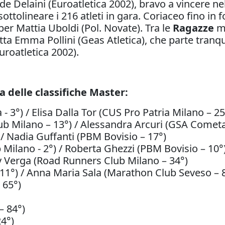
e Delaini (Euroatletica 2002), bravo a vincere nel
a sottolineare i 216 atleti in gara. Coriaceo fino 
per Mattia Uboldi (Pol. Novate). Tra le
Ragazze
ma
itta Emma Pollini (Geas Atletica), che parte tra
uroatletica 2002).
ta delle classifiche Master:
- 3°) / Elisa Dalla Tor (CUS Pro Patria Milano – 25
b Milano – 13°) / Alessandra Arcuri (GSA Cometa
 / Nadia Guffanti (PBM Bovisio – 17°)
Milano - 2°) / Roberta Ghezzi (PBM Bovisio – 10°
y Verga (Road Runners Club Milano – 34°)
 11°) / Anna Maria Sala (Marathon Club Seveso – 
 65°)
– 84°)
24°)