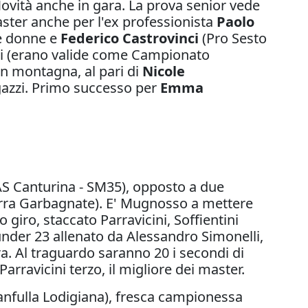
ovità anche in gara. La prova senior vede
aster anche per l'ex professionista
Paolo
le donne e
Federico Castrovinci
(Pro Sesto
anti (erano valide come Campionato
 in montagna, al pari di
Nicole
agazzi. Primo successo per
Emma
 (AS Canturina - SM35), opposto a due
rra Garbagnate). E' Mugnosso a mettere
 giro, staccato Parravicini, Soffientini
under 23 allenato da Alessandro Simonelli,
rra. Al traguardo saranno 20 i secondi di
arravicini terzo, il migliore dei master.
nfulla Lodigiana), fresca campionessa