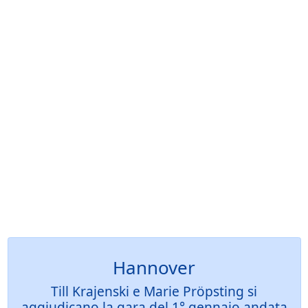
Hannover
Till Krajenski e Marie Pröpsting si
aggiudicano la gara del 1° gennaio andata