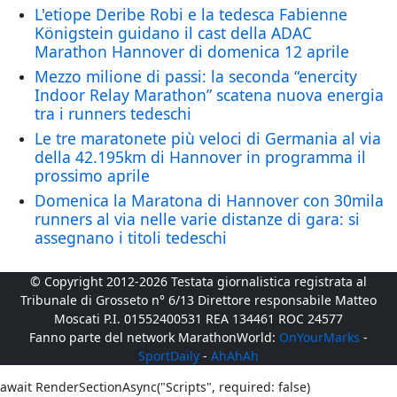
L'etiope Deribe Robi e la tedesca Fabienne
Königstein guidano il cast della ADAC
Marathon Hannover di domenica 12 aprile
Mezzo milione di passi: la seconda “enercity
Indoor Relay Marathon” scatena nuova energia
tra i runners tedeschi
Le tre maratonete più veloci di Germania al via
della 42.195km di Hannover in programma il
prossimo aprile
Domenica la Maratona di Hannover con 30mila
runners al via nelle varie distanze di gara: si
assegnano i titoli tedeschi
© Copyright 2012-2026 Testata giornalistica registrata al
Tribunale di Grosseto n° 6/13 Direttore responsabile Matteo
Moscati P.I. 01552400531 REA 134461 ROC 24577
Fanno parte del network MarathonWorld:
OnYourMarks
-
SportDaily
-
AhAhAh
await RenderSectionAsync("Scripts", required: false)