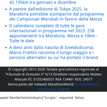
42.195km tra gennaio e dicembre
A partire dall'edizione di Tokyo 2025, la
Maratona potrebbe scomparire dal programma
dei Campionati Mondiali in favore della Mezza
Il calendario completo di tutte le gare
internazionali in programma nel 2023: 238
appuntamenti tra Maratona, Mezza e 10km -
Tutte le date
A dieci anni dalla nascita di Iovedodicorsa,
Marco Frattini racconta il lungo viaggio e i
percorsi alternativi su cui ha portato il brand
© Copyright 2012-2026 Testata giornalistica registrata al
Tribunale di Grosseto n° 6/13 Direttore responsabile Matteo
Moscati P.I. 01552400531 REA 134461 ROC 24577
Fanno parte del network MarathonWorld:
OnYourMarks
-
SportDaily
-
AhAhAh
await RenderSectionAsync("Scripts", required: false)