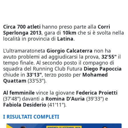
Circa 700 atleti
hanno preso parte alla
Corri
Sperlonga 2013
, gara di
10km
che si è svolta nella
località in provincia di
Latina
.
L'ultramaratoneta
Giorgio Calcaterra
non ha
avuto problemi ad aggiudicarsi la prova,
32'55"
il
tempo finale. Al secondo posto il compagno di
squadra del Running Club Futura
Diego Papoccia
chiude in
33'13"
, terzo posto per
Mohamed
Quattam
(33'53").
Al femminile
vince la giovane
Federica Proietti
(37'48") davanti a
Romina D'Auria
(39'33") e
Fabiola Desiderio
(41'11").
I RISULTATI COMPLETI