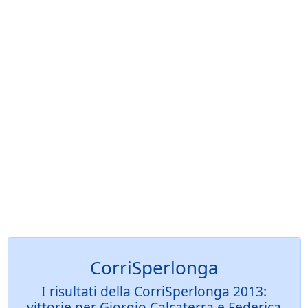
CorriSperlonga
I risultati della CorriSperlonga 2013:
vittorie per Giorgio Calcaterra e Federica