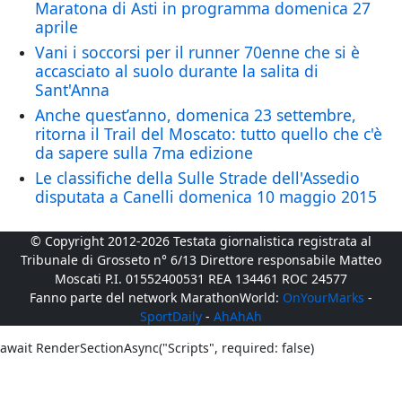
Maratona di Asti in programma domenica 27
aprile
Vani i soccorsi per il runner 70enne che si è
accasciato al suolo durante la salita di
Sant'Anna
Anche quest’anno, domenica 23 settembre,
ritorna il Trail del Moscato: tutto quello che c'è
da sapere sulla 7ma edizione
Le classifiche della Sulle Strade dell'Assedio
disputata a Canelli domenica 10 maggio 2015
© Copyright 2012-2026 Testata giornalistica registrata al
Tribunale di Grosseto n° 6/13 Direttore responsabile Matteo
Moscati P.I. 01552400531 REA 134461 ROC 24577
Fanno parte del network MarathonWorld:
OnYourMarks
-
SportDaily
-
AhAhAh
await RenderSectionAsync("Scripts", required: false)