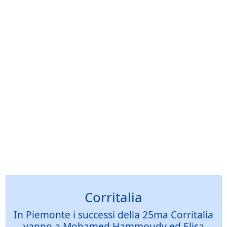
Corritalia
In Piemonte i successi della 25ma Corritalia
vanno a Mohamed Hammoudy ed Elisa