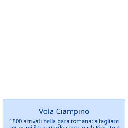
Vola Ciampino
1800 arrivati nella gara romana: a tagliare
per primi il traguardo sono Joash Kipruto e