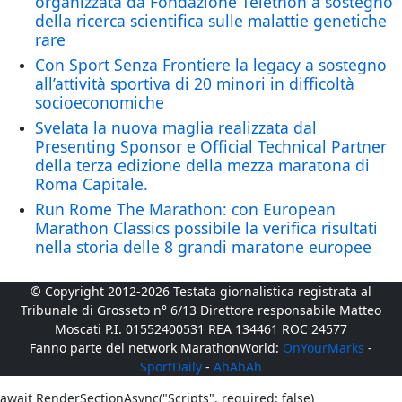
organizzata da Fondazione Telethon a sostegno
della ricerca scientifica sulle malattie genetiche
rare
Con Sport Senza Frontiere la legacy a sostegno
all’attività sportiva di 20 minori in difficoltà
socioeconomiche
Svelata la nuova maglia realizzata dal
Presenting Sponsor e Official Technical Partner
della terza edizione della mezza maratona di
Roma Capitale.
Run Rome The Marathon: con European
Marathon Classics possibile la verifica risultati
nella storia delle 8 grandi maratone europee
© Copyright 2012-2026 Testata giornalistica registrata al
Tribunale di Grosseto n° 6/13 Direttore responsabile Matteo
Moscati P.I. 01552400531 REA 134461 ROC 24577
Fanno parte del network MarathonWorld:
OnYourMarks
-
SportDaily
-
AhAhAh
await RenderSectionAsync("Scripts", required: false)