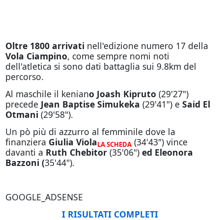
Oltre 1800 arrivati
nell'edizione numero 17 della
Vola Ciampino
, come sempre nomi noti
dell'atletica si sono dati battaglia sui 9.8km del
percorso.
Al maschile il kenian
o Joash Kipruto
(29'27")
precede
Jean Baptise Simukeka
(29'41") e
Said El
Otmani
(29'58").
Un pò più di azzurro al femminile dove la
finanziera
Giulia Viola
(34'43") vince
LA SCHEDA
davanti a
Ruth Chebitor
(35'06")
ed Eleonora
Bazzoni (
35'44").
GOOGLE_ADSENSE
I RISULTATI COMPLETI