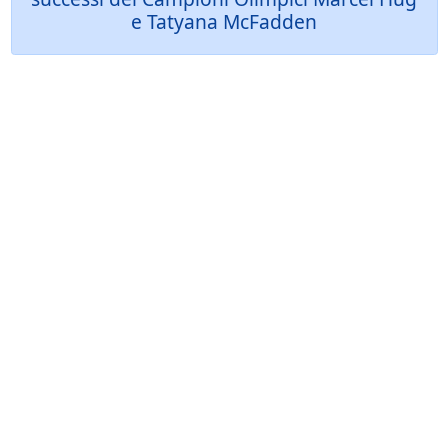
e Tatyana McFadden