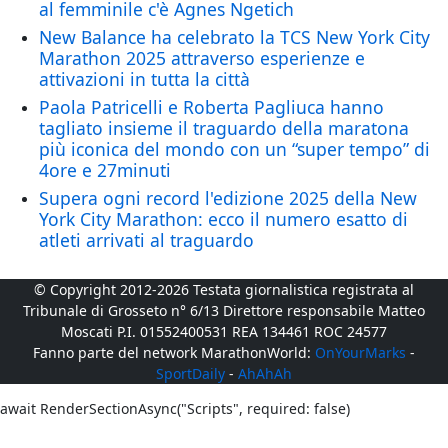
al femminile c'è Agnes Ngetich
New Balance ha celebrato la TCS New York City
Marathon 2025 attraverso esperienze e
attivazioni in tutta la città
Paola Patricelli e Roberta Pagliuca hanno
tagliato insieme il traguardo della maratona
più iconica del mondo con un “super tempo” di
4ore e 27minuti
Supera ogni record l'edizione 2025 della New
York City Marathon: ecco il numero esatto di
atleti arrivati al traguardo
© Copyright 2012-2026 Testata giornalistica registrata al
Tribunale di Grosseto n° 6/13 Direttore responsabile Matteo
Moscati P.I. 01552400531 REA 134461 ROC 24577
Fanno parte del network MarathonWorld:
OnYourMarks
-
SportDaily
-
AhAhAh
await RenderSectionAsync("Scripts", required: false)