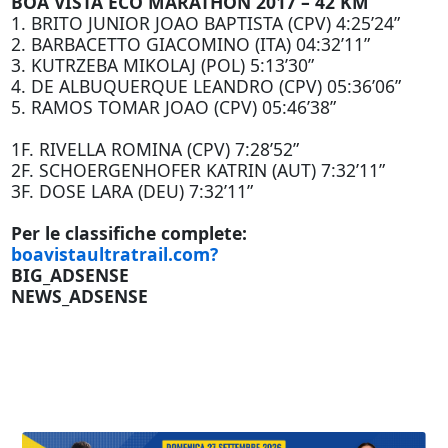
BOA VISTA ECO MARATHON 2017 – 42 KM
1. BRITO JUNIOR JOAO BAPTISTA (CPV) 4:25’24”
2. BARBACETTO GIACOMINO (ITA) 04:32’11”
3. KUTRZEBA MIKOLAJ (POL) 5:13’30”
4. DE ALBUQUERQUE LEANDRO (CPV) 05:36’06”
5. RAMOS TOMAR JOAO (CPV) 05:46’38”
1F. RIVELLA ROMINA (CPV) 7:28’52”
2F. SCHOERGENHOFER KATRIN (AUT) 7:32’11”
3F. DOSE LARA (DEU) 7:32’11”
Per le classifiche complete:
boavistaultratrail.com?
BIG_ADSENSE
NEWS_ADSENSE