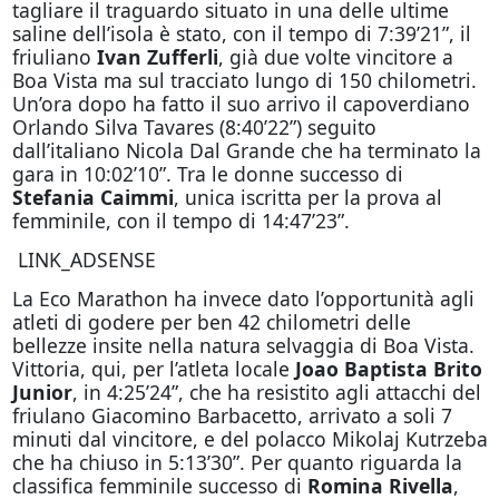
tagliare il traguardo situato in una delle ultime
saline dell’isola è stato, con il tempo di 7:39’21”, il
friuliano
Ivan Zufferli
, già due volte vincitore a
Boa Vista ma sul tracciato lungo di 150 chilometri.
Un’ora dopo ha fatto il suo arrivo il capoverdiano
Orlando Silva Tavares (8:40’22”) seguito
dall’italiano Nicola Dal Grande che ha terminato la
gara in 10:02’10”. Tra le donne successo di
Stefania Caimmi
, unica iscritta per la prova al
femminile, con il tempo di 14:47’23”.
LINK_ADSENSE
La Eco Marathon ha invece dato l’opportunità agli
atleti di godere per ben 42 chilometri delle
bellezze insite nella natura selvaggia di Boa Vista.
Vittoria, qui, per l’atleta locale
Joao Baptista Brito
Junior
, in 4:25’24”, che ha resistito agli attacchi del
friulano Giacomino Barbacetto, arrivato a soli 7
minuti dal vincitore, e del polacco Mikolaj Kutrzeba
che ha chiuso in 5:13’30”. Per quanto riguarda la
classifica femminile successo di
Romina Rivella
,