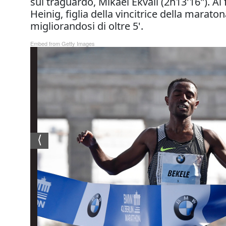
sul traguardo, Mikael Ekvall (2h13'16"). A
Heinig, figlia della vincitrice della marato
migliorandosi di oltre 5'.
Embed from Getty Images