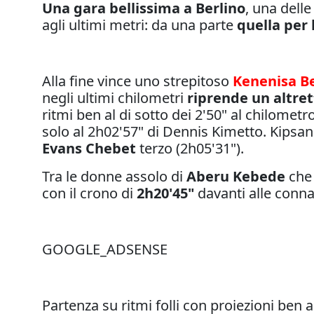
Una gara bellissima a Berlino
, una dell
agli ultimi metri: da una parte
quella per l
Alla fine vince uno strepitoso
Kenenisa B
negli ultimi chilometri
riprende un altre
ritmi ben al di sotto dei 2'50" al chilometr
solo al 2h02'57" di Dennis Kimetto. Kipsan
Evans Chebet
terzo (2h05'31").
Tra le donne assolo di
Aberu Kebede
che 
con il crono di
2h20'45"
davanti alle conna
GOOGLE_ADSENSE
Partenza su ritmi folli con proiezioni ben 