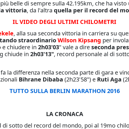
e più belle di sempre sulla 42.195km, che ha vist
a vittoria
, da l'altra
quella per il record del m
IL VIDEO DEGLI ULTIMI CHILOMETRI
ekele
, alla sua seconda vittoria in carriera su qu
ttando straordinario
Wilson Kipsang
per invola
o e chiudere in
2h03'03
" vale a dire
seconda prest
g chiude in
2h03'13"
, record personale al di sot
fa la differenza nella seconda parte di gara e vinc
zionali
Bihrane Dibaba
(2h23'58") e
Ruti Aga
(2
TUTTO SULLA BERLIN MARATHON 2016
LA CRONACA
al di sotto del record del mondo, poi al 19mo chil