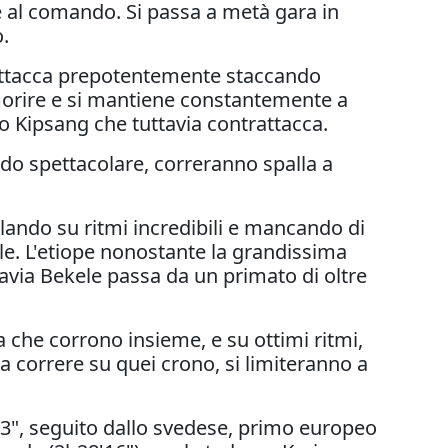
 al comando. Si passa a metà gara in
o.
 attacca prepotentemente staccando
timorire e si mantiene constantemente a
o Kipsang che tuttavia contrattacca.
odo spettacolare, correranno spalla a
ando su ritmi incredibili e mancando di
e. L'etiope nonostante la grandissima
tavia Bekele passa da un primato di oltre
che corrono insieme, e su ottimi ritmi,
a correre su quei crono, si limiteranno a
03", seguito dallo svedese, primo europeo