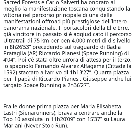
Sacred Forests e Carlo Salvetti ha onorato al
meglio la manifestazione toscana conquistando la
vittoria nel percorso principale di una delle
manifestazioni offroad più prestigiose dell’intero
panorama nazionale. Il portacolori della Elle Erre,
già vincitore in passato si è aggiudicato il percorso
Ultratrail di 75 km per ben 4.000 metri di dislivello
in 8h26’53” precedendo sul traguardo di Badia
Prataglia (AR) Riccardo Pianesi (Space Running) di
4’04”. Poi c’è stata oltre un’ora di attesa per il terzo,
lo spagnolo Fernando Alvarez Alfageme (Cittadella
1592) staccato all’arrivo di 1h13’27”. Quarta piazza
per il papà di Riccardo Pianesi, Giuseppe anche lui
targato Space Running a 2h36’27”.
Fra le donne prima piazza per Maria Elisabetta
Lastri (Sienarunners), brava a centrare anche la
Top 10 assoluta in 11h20’09” con 15’37” su Laura
Mariani (Never Stop Run).