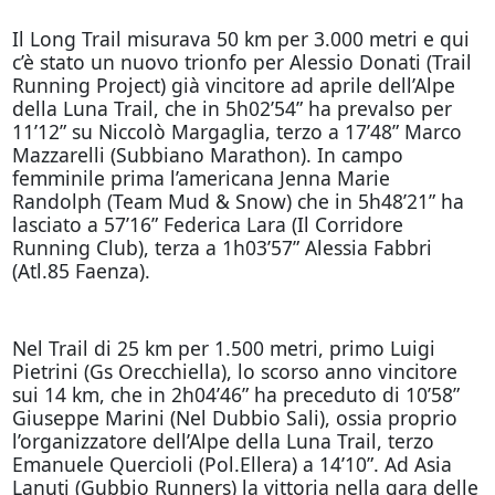
Il Long Trail misurava 50 km per 3.000 metri e qui
c’è stato un nuovo trionfo per Alessio Donati (Trail
Running Project) già vincitore ad aprile dell’Alpe
della Luna Trail, che in 5h02’54” ha prevalso per
11’12” su Niccolò Margaglia, terzo a 17’48” Marco
Mazzarelli (Subbiano Marathon). In campo
femminile prima l’americana Jenna Marie
Randolph (Team Mud & Snow) che in 5h48’21” ha
lasciato a 57’16” Federica Lara (Il Corridore
Running Club), terza a 1h03’57” Alessia Fabbri
(Atl.85 Faenza).
Nel Trail di 25 km per 1.500 metri, primo Luigi
Pietrini (Gs Orecchiella), lo scorso anno vincitore
sui 14 km, che in 2h04’46” ha preceduto di 10’58”
Giuseppe Marini (Nel Dubbio Sali), ossia proprio
l’organizzatore dell’Alpe della Luna Trail, terzo
Emanuele Quercioli (Pol.Ellera) a 14’10”. Ad Asia
Lanuti (Gubbio Runners) la vittoria nella gara delle