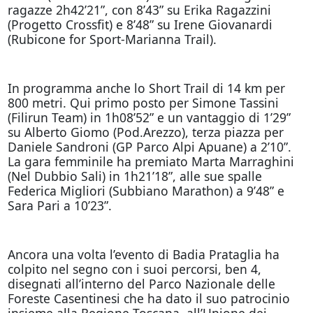
ragazze 2h42’21”, con 8’43” su Erika Ragazzini
(Progetto Crossfit) e 8’48” su Irene Giovanardi
(Rubicone for Sport-Marianna Trail).
In programma anche lo Short Trail di 14 km per
800 metri. Qui primo posto per Simone Tassini
(Filirun Team) in 1h08’52” e un vantaggio di 1’29”
su Alberto Giomo (Pod.Arezzo), terza piazza per
Daniele Sandroni (GP Parco Alpi Apuane) a 2’10”.
La gara femminile ha premiato Marta Marraghini
(Nel Dubbio Sali) in 1h21’18”, alle sue spalle
Federica Migliori (Subbiano Marathon) a 9’48” e
Sara Pari a 10’23”.
Ancora una volta l’evento di Badia Prataglia ha
colpito nel segno con i suoi percorsi, ben 4,
disegnati all’interno del Parco Nazionale delle
Foreste Casentinesi che ha dato il suo patrocinio
insieme alla Regione Toscana, all’Unione dei