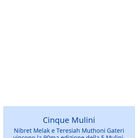
Cinque Mulini
Nibret Melak e Teresiah Muthoni Gateri
vincono la 90ma edizione della 5 Mulini,