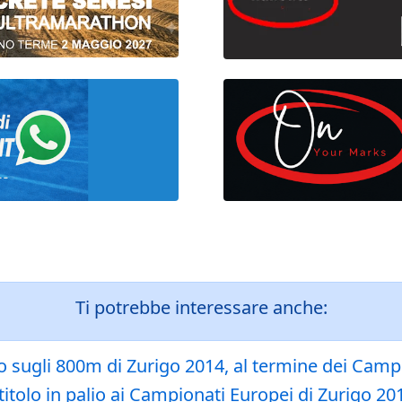
Ti potrebbe interessare anche:
o sugli 800m di Zurigo 2014, al termine dei Camp
titolo in palio ai Campionati Europei di Zurigo 20