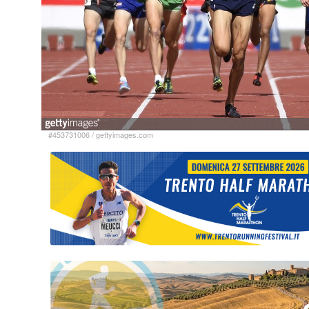
#453731006
/
gettyimages.com