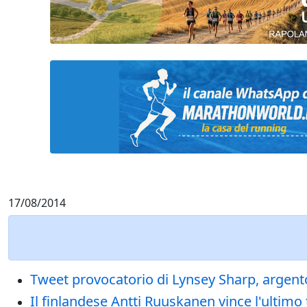
17/08/2014
Tweet provocatorio di Lynsey Sharp, argent
Il finlandese Antti Ruuskanen vince l'ultimo 