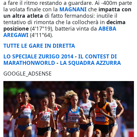
a fare il ritmo restando a guardare. Ai -400m parte
la volata finale con la
MAGNANI
che
impatta con
un altra atleta
di fatto fermandosi: inutile il
tentativo di rimonta che la collocherà in
decima
posizione
(4'17"19), batteria vinta da
ABEBA
AREGAWI
(4'11"64).
TUTTE LE GARE IN DIRETTA
LO SPECIALE ZURIGO 2014
-
IL CONTEST DI
MARATHONWORLD
-
LA SQUADRA AZZURRA
GOOGLE_ADSENSE