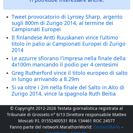
Tweet provocatorio di Lynsey Sharp, argento
sugli 800m di Zurigo 2014, al termine dei
Campionati Europei
Il finlandese Antti Ruuskanen vince l'ultimo
titolo in palio ai Campionati Europei di Zurigo
2014
Le azzurre sfiorano l'impresa nella finale della
4x100m mancando il podio per 4 centesimi
Greg Rutherford vince il titolo europeo di salto
in lungo arrivando a 8.29m
Si va oltre i 2m nella finale del Salto in Alto di
Zurigo 2014, vince la spagnola Ruth Beitia
© Copyright 2012-2026 Testata giornalistica registrata al
Tribunale di Grosseto n° 6/13 Direttore responsabile Matteo
Moscati P.I. 01552400531 REA 134461 ROC 24577
Fanno parte del network MarathonWorld:
OnYourMarks
-