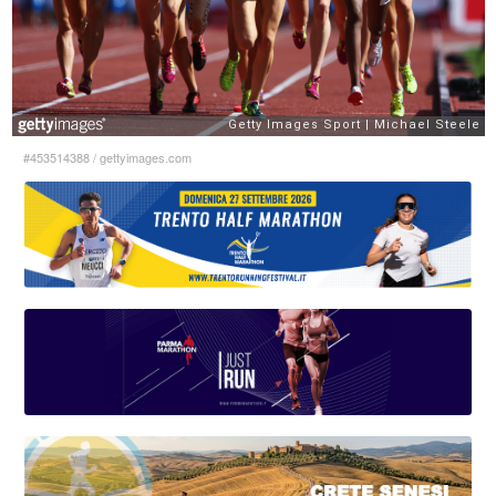
#453514388
/
gettyimages.com