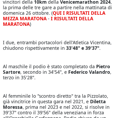
vincitori della
10km
della
Venicemarathon 2024
,
la prima delle tre gare a partire nella mattinata di
domenica 26 ottobre. (
QUI I RISULTATI DELLA
MEZZA MARATONA
-
I RISULTATI DELLA
MARATONA
)
I due, entrambi portacolori dell'Atletica Vicentina,
chiudono rispettivamente in
33'48" e 39'37"
.
Al maschile il podio è stato completato da
Pietro
Sartore
, secondo in 34'54", e
Federico Valandro
,
terzo in 35'28".
Al femminile lo "scontro diretto" tra la Pizzolato,
già vincitrice in questa gara nel 2021, e
Diletta
Moressa
, prima nel 2023 e nel 2022, si risolve in
39'37" contro il 39'56" della veneziana in forza
all'Orecchiella Garfagnana. Podio chiuso da un