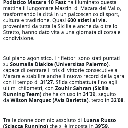
Podistico Mazara 10 Fast
ha illuminato questa
mattina il lungomare Mazzini di Mazara del Vallo,
trasformando la città in un palcoscenico di sport,
cultura e tradizione. Quasi
600 atleti al via
,
provenienti da tutta la Sicilia e anche da oltre lo
Stretto, hanno dato vita a una giornata di corsa e
condivisione.
Sul piano agonistico, i riflettori sono stati puntati
su
Soumaila Diakite (Universitas Palermo)
,
capace di centrare il tris di vittorie consecutive a
Mazara e stabilire anche il nuovo record della gara
con il tempo di
31’27
. Sfida combattuta fino agli
ultimi chilometri, con
Zouhir Sahran (Sicilia
Running Team)
che ha chiuso in
31’39
, seguito
da
Wilson Marquez (Avis Barletta)
, terzo in
32’08
.
Tra le donne dominio assoluto di
Luana Russo
(Sciacca Running)
che si è imposta in
39’59
,