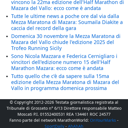
vincono la 22ma edizione dell'Half Marathon di
Mazara del Vallo: ecco come è andata
Tutte le ultime news a poche ore dal via dalla
Mezza Maratona di Mazara: Soumaila Diakite a
caccia del record della gara
Domenica 30 novembre la Mezza Maratona di
Mazara del Vallo chiude l'edizione 2025 del
Trofeo Running Sicily
Sono Nicola Mazzara e Federica Cernigliaro i
vincitori dell'edizione numero 15 dell'Half
Marathon Mazara: ecco come è andata
Tutto quello che c'è da sapere sulla 15ma
edizione della Mezza Maratona di Mazara del
Vallo in programma domenica prossima
© Copyright 2012-2026 Testata giornalistica registrata al
Tribunale di Grosseto n° 6/13 Direttore responsabile Matteo
Moscati P.I. 01552400531 REA 134461 ROC 24577
Fanno parte del network MarathonWorld:
OnYourMarks
-
SportDaily
-
AhAhAh