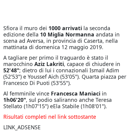
Sfiora il muro dei
1000 arrivati
la seconda
edizione della
10 Miglia Normanna
andata in
scena ad Aversa, in provincia di Caserta, nella
mattinata di domenica 12 maggio 2019.
A tagliare per primo il traguardo è stato il
marocchino
Aziz Lakriti
, capace di chiudere in
52'48"
; dietro di lui i connazionali Ismail Adim
(52'53") e Youssef Aich (53'05"). Quarta piazza per
Francesco Di Puoti (53'55").
Al femminile vince
Francesca Maniaci
in
1h06'20"
, sul podio saliranno anche Teresa
Stellato (1h07'15") eEla Stabile (1h08'01").
Risultati completi nel link sottostante
LINK_ADSENSE