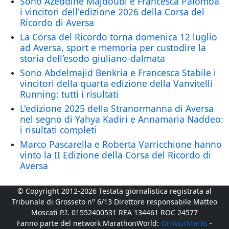
Sono Azeddine Majdoubi e Francesca Palomba
i vincitori dell'edizione 2026 della Corsa del
Ricordo di Aversa
La Corsa del Ricordo torna domenica 12 luglio
ad Aversa, sport e memoria per custodire la
storia dell’esodo giuliano-dalmata
Sono Abdelmajid Benkria e Francesca Stabile i
vincitori della quarta edizione della Vanvitelli
Running: tutti i risultati
L'edizione 2025 della Stranormanna di Aversa
nel segno di Yahya Kadiri e Annamaria Naddeo:
i risultati completi
Marco Pascarella e Roberta Varricchione hanno
vinto la II Edizione della Corsa del Ricordo di
Aversa
© Copyright 2012-2026 Testata giornalistica registrata al
Tribunale di Grosseto n° 6/13 Direttore responsabile Matteo
Moscati P.I. 01552400531 REA 134461 ROC 24577
Fanno parte del network MarathonWorld:
OnYourMarks
-