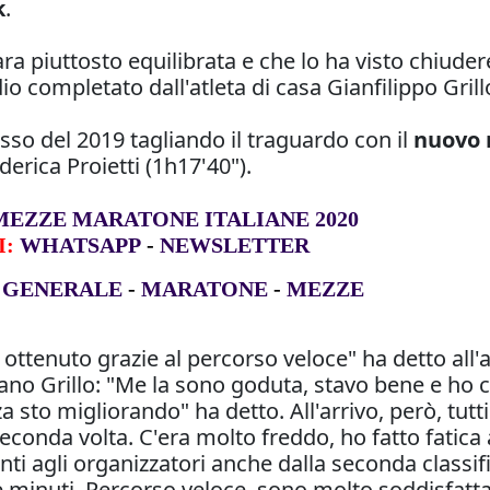
k
.
ra piuttosto equilibrata e che lo ha visto chiudere
 completato dall'atleta di casa Gianfilippo Grill
esso del 2019 tagliando il traguardo con il
nuovo r
erica Proietti (1h17'40").
MEZZE MARATONE ITALIANE 2020
I:
WHATSAPP
-
NEWSLETTER
GENERALE
-
MARATONE
-
MEZZE
ottenuto grazie al percorso veloce" ha detto all'arr
nano Grillo: "Me la sono goduta, stavo bene e h
 sto migliorando" ha detto. All'arrivo, però, tutt
econda volta. C'era molto freddo, ho fatto fatica
ti agli organizzatori anche dalla seconda classi
tre minuti. Percorso veloce, sono molto soddisfat