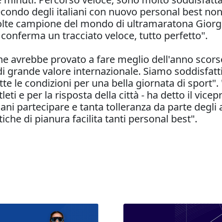
econdo degli italiani con nuovo personal best non
 volte campione del mondo di ultramaratona Giorgi
i conferma un tracciato veloce, tutto perfetto".
e avrebbe provato a fare meglio dell'anno scorso -
di grande valore internazionale. Siamo soddisfatt
e le condizioni per una bella giornata di sport". 
eti e per la risposta della città - ha detto il vice
rnani partecipare e tanta tolleranza da parte degl
iche di pianura facilita tanti personal best".