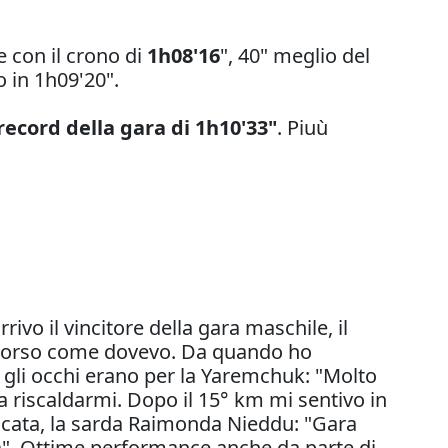
 con il crono di
1h08'16
", 40" meglio del
o in 1h09'20".
ecord della gara di 1h10'33"
. Piuù
ivo il vincitore della gara maschile, il
o corso come dovevo. Da quando ho
i gli occhi erano per la Yaremchuk: "Molto
 a riscaldarmi. Dopo il 15° km mi sentivo in
ficata, la sarda Raimonda Nieddu: "Gara
ta". Ottime performance anche da parte di