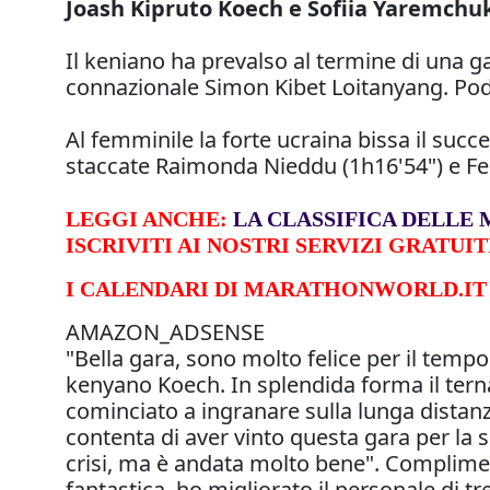
Joash Kipruto Koech e Sofiia Yaremchu
Il keniano ha prevalso al termine di una ga
connazionale Simon Kibet Loitanyang. Podio
Al femminile la forte ucraina bissa il succ
staccate Raimonda Nieddu (1h16'54") e Fed
LEGGI ANCHE:
LA CLASSIFICA DELLE 
ISCRIVITI AI NOSTRI SERVIZI GRATUIT
I CALENDARI DI MARATHONWORLD.IT
AMAZON_ADSENSE
"Bella gara, sono molto felice per il tempo 
kenyano Koech. In splendida forma il ter
cominciato a ingranare sulla lunga distanza
contenta di aver vinto questa gara per la s
crisi, ma è andata molto bene". Complimen
fantastica, ho migliorato il personale di 