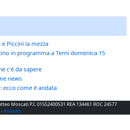
 e Piccini la mezza
lentino in programma a Terni domenica 15
he c'è da sapere
time news
is: ecco come è andata
 Matteo Moscati P.I. 01552400531 REA 134461 ROC 24577
-
AhAhAh