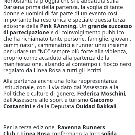
Nonostante la pioggia che si è abbattuta sulla
Darsena prima della partenza, la voglia di tante
donne e uomini di far parte di un evento così
importante ha reso unica e speciale questa terza
edizione della
Pink RAnning.
Un
grande successo
di partecipazione
e di coinvolgimento pubblico
che ha richiamato tante persone, famiglie, giovani,
camminatori, camminatrici e runner uniti insieme
per urlare un “NO” sempre più forte alla violenza,
proprio come accaduto alla partenza della
manifestazione, alzando al contempo il fiocco nero
regalato da Linea Rosa a tutti gli iscritti.
Alla partenza anche una folta rappresentanza
istituzionale, con il via dato dall’Assessora alla
Politiche e culture di genere,
Federica Moschini
,
dall’Assessore allo sport e turismo
Giacomo
Costantini
e dalla Deputata
Ouidad Bakkali
.
Per la terza edizione,
Ravenna Runners
Club
e
Linea Rosa
confermano la loro
solida