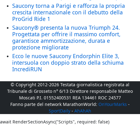
Saucony torna a Parigi e rafforza la propria
crescita internazionale con il debutto della
ProGrid Ride 1
Saucony® presenta la nuova Triumph 24.
Progettata per offrire il massimo comfort,
garantisce ammortizzazione, durata e
protezione migliorate
Ecco le nuove Saucony Endorphin Elite 3,
intersuola con doppio strato della schiuma
IncrediRUN
© Copyright 2012-2026 Testata giornalistica registrata al
Tribunale di Grosseto n° 6/13 Direttore responsabile Matteo
Moscati P.I. 01552400531 REA 134461 ROC 24577
Fanno parte del network MarathonWorld:
OnYourMarks
-
SportDaily
-
AhAhAh
await RenderSectionAsync("Scripts", required: false)