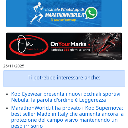
26/11/2025
Ti potrebbe interessare anche:
Koo Eyewear presenta i nuovi occhiali sportivi
Nebula: la parola d'ordine è Leggerezza
MarathonWorld.it ha provato i Koo Supernova:
best seller Made in Italy che aumenta ancora la
protezione del campo visivo mantenendo un
peso irrisorio