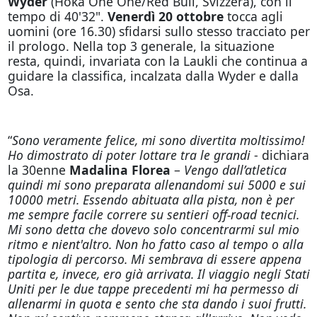
Wyder
(Hoka One One/Red Bull, Svizzera), con il
tempo di 40'32".
Venerdì 20 ottobre
tocca agli
uomini (ore 16.30) sfidarsi sullo stesso tracciato per
il prologo. Nella top 3 generale, la situazione
resta, quindi, invariata con la Laukli
che continua a
guidare
la classifica, incalzata dalla Wyder e dalla
Osa.
“
Sono veramente felice, mi sono divertita moltissimo!
Ho dimostrato di poter lottare tra le grandi
- dichiara
la 30enne
Madalina Florea
–
Vengo dall’atletica
quindi mi sono preparata allenandomi sui 5000 e sui
10000 metri. Essendo abituata alla pista, non è per
me sempre facile correre su sentieri off-road tecnici.
Mi sono detta che dovevo solo concentrarmi sul mio
ritmo e nient'altro. Non ho fatto caso al tempo o alla
tipologia di percorso. Mi sembrava di essere appena
partita e, invece, ero già arrivata. Il viaggio negli Stati
Uniti per le due tappe precedenti mi ha permesso di
allenarmi in quota e sento che sta dando i suoi frutti.