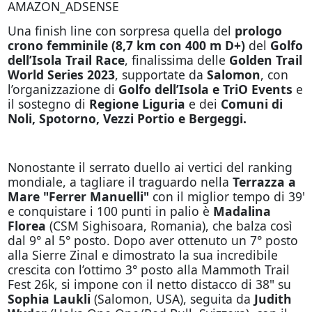
AMAZON_ADSENSE
Una finish line con sorpresa quella del
prologo
crono femminile (8,7 km con 400 m D+)
del
Golfo
dell’Isola Trail Race
, finalissima
delle
Golden Trail
World Series
2023
, supportate da
Salomon
, con
l’organizzazione di
Golfo dell’Isola e TriO Events
e
il sostegno di
Regione Liguria
e dei
Comuni di
Noli, Spotorno, Vezzi Portio e Bergeggi.
Nonostante il serrato duello ai vertici del ranking
mondiale, a tagliare il traguardo nella
Terrazza a
Mare "Ferrer Manuelli"
con il miglior tempo di 39'
e conquistare i 100 punti in palio è
Madalina
Florea
(CSM Sighisoara, Romania), che balza così
dal 9° al 5° posto. Dopo aver ottenuto un 7° posto
alla Sierre Zinal e dimostrato la sua incredibile
crescita con l’ottimo 3° posto alla Mammoth Trail
Fest 26k, si impone con il netto distacco di 38" su
Sophia Laukli
(Salomon, USA), seguita da
Judith