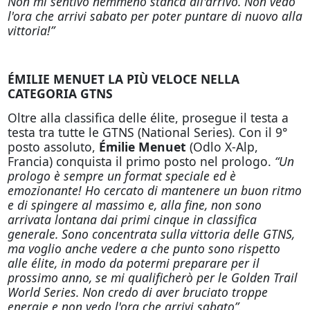
Non mi sentivo nemmeno stanca all'arrivo. Non vedo
l'ora che arrivi sabato per poter puntare di nuovo alla
vittoria!”
ÉMILIE MENUET LA PIÙ VELOCE NELLA
CATEGORIA GTNS
Oltre alla classifica delle élite, prosegue il testa a
testa tra tutte le GTNS (National Series). Con il 9°
posto assoluto,
Émilie Menuet
(Odlo X-Alp,
Francia) conquista il primo posto nel prologo.
“Un
prologo è sempre un format speciale ed è
emozionante! Ho cercato di mantenere un buon ritmo
e di spingere al massimo e, alla fine, non sono
arrivata lontana dai primi cinque in classifica
generale. Sono concentrata sulla vittoria delle GTNS,
ma voglio anche vedere a che punto sono rispetto
alle élite, in modo da potermi preparare per il
prossimo anno, se mi qualificherò per le Golden Trail
World Series. Non credo di aver bruciato troppe
energie e non vedo l'ora che arrivi sabato”.