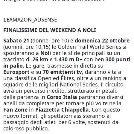
LE
AMAZON_ADSENSE
FINALISSIME DEL WEEKEND A NOLI
Sabato 21
(donne, ore 10) e
domenica 22 ottobre
(uomini, ore 10.15) le Golden Trail World Series si
sposteranno a
Noli
per le sfide principali su un
tracciato di
26 km
e
1.430 m D+
con ben
300 punti
in palio.
Le gare, trasmesse in diretta su
Eurosport
e su
70 emittenti tv
, daranno vita a
una classifica Open ed Élites, oltre a un ranking a
squadre delle migliori National Series. Il circuito
avrà un percorso inedito,
strutturato in petali:
dalla partenza in
Corso Italia
partiranno diversi
anelli da completare per tornare più volte nella
Fan Zone
in
Piazzetta Chiappella
. Con questo
nuovo format, gli spettatori assisteranno al
passaggio degli atleti per 6 volte, sostenuti dal
caloroso pubblico.