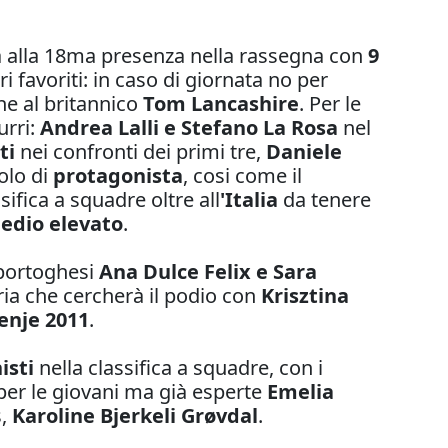
alla 18ma presenza nella rassegna con
9
tri favoriti: in caso di giornata no per
che al britannico
Tom Lancashire
. Per le
urri:
Andrea Lalli e Stefano La Rosa
nel
ti
nei confronti dei primi tre,
Daniele
olo di
protagonista
, cosi come il
ifica a squadre oltre all
'Italia
da tenere
medio elevato
.
 portoghesi
Ana Dulce Felix e Sara
ia che cercherà il podio con
Krisztina
enje 2011
.
isti
nella classifica a squadre, con i
per le giovani ma già esperte
Emelia
s,
Karoline Bjerkeli Grøvdal
.