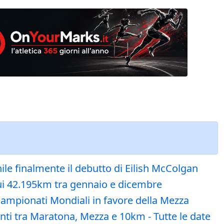
nile finalmente il debutto di Eilish McColgan
sui 42.195km tra gennaio e dicembre
ampionati Mondiali in favore della Mezza
nti tra Maratona, Mezza e 10km - Tutte le date