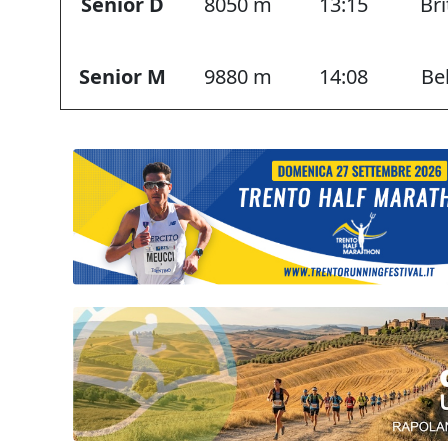
Senior D
8050 m
13:15
Bri
Senior M
9880 m
14:08
Be