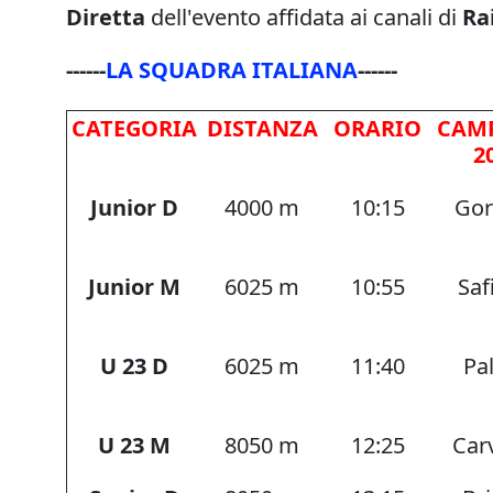
Diretta
dell'evento affidata ai canali di
Ra
------
LA SQUADRA ITALIANA
------
CATEGORIA
DISTANZA
ORARIO
CAM
2
Junior D
4000 m
10:15
Gor
Junior M
6025 m
10:55
Safi
U 23 D
6025 m
11:40
Pal
U 23 M
8050 m
12:25
Car