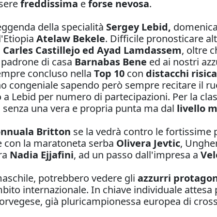
ssere
freddissima
e
forse nevosa
.
leggenda della specialità
Sergey Lebid,
domenica 
d'Etiopia
Atelaw Bekele
. Difficile pronosticare al
i
Carles Castillejo ed Ayad Lamdassem
, oltre 
l padrone di casa
Barnabas Bene
ed ai nostri azz
empre concluso nella
Top 10
con
distacchi risica
eno congeniale sapendo però sempre recitare il ru
 a Lebid per numero di partecipazioni. Per la class
 senza una vera e propria punta ma dal
livello 
nnuala Britton
se la vedrà contro le fortissime
 con la maratoneta serba
Olivera Jevtic
, Ungher
tra
Nadia Ejjafini
, ad un passo dall'impresa a
Vel
maschile, potrebbero vedere gli
azzurri protagon
bito internazionale. In chiave individuale attesa 
 norvegese, già pluricampionessa europea di cros