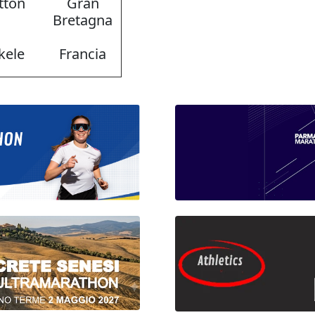
tton
Gran
Bretagna
kele
Francia