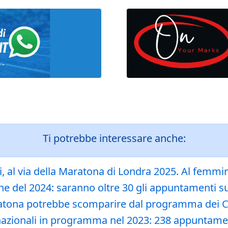
Ti potrebbe interessare anche:
gi, al via della Maratona di Londra 2025. Al femmi
ane del 2024: saranno oltre 30 gli appuntamenti 
Maratona potrebbe scomparire dal programma dei C
ernazionali in programma nel 2023: 238 appuntame