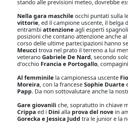
stando alle previsioni meteo, dovrebbe e
Nella gara maschile
occhi puntati sulla 
vittorie
, ed il campione uscente, il belga 
entrambi
attenzione
agli esperti spagnol
posizioni che contano attenzione anche a
corso delle ultime partecipazioni hanno s
Meucci
trova nel prato il terreno a lui m
veterano
Gabriele De Nard
, secondo solo
d'occhio
Francia e Portogallo
, compagini
Al femminile
la campionessa uscente
Fio
Moreira
, con la francese
Sophie Duarte
e
Papp
. Da non sottovalutare anche la nos
Gare giovanili
che, sopratutto in chiave 
Crippa
ed i
Dini
alla
prova del nove
in am
Gorecka e Jessica Judd
tra le junior e la