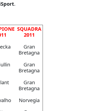
iSport
.
PIONE
SQUADRA
011
2011
ecka
Gran
Bretagna
ullin
Gran
Bretagna
lant
Gran
Bretagna
valho
Norvegia