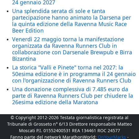
24 gennaio 2027
Una splendida serata di sole e tanta
partecipazione hanno animato la Darsena per
la quinta edizione della Ravenna Music Race
Beer Edition
Venerdì 22 maggio torna la manifestazione
organizzata da Ravenna Runners Club in
collaborazione con Darsenale Brewpub e Birra
Bizantina
La storica "Valli e Pinete" torna nel 2027: la
50esima edizione è in programma il 24 gennaio
con l'organizzazione di Ravenna Runners Club
Una donazione complessiva di 7.485 euro da
parte di Ravenna Runners Club per chiudere la
26esima edizione della Maratona
© Copyright 2012-2026 Testata giornalistica registrata al
Tribunale di Grosseto n° 6/13 Direttore responsabile Matteo
Moscati P.I. 01552400531 REA 134461 ROC 24577
Fanno parte del network MarathonWorld:
OnYourMarks
-