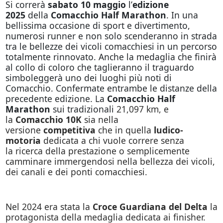
Si correrà
sabato 10 maggio
l’
edizione
2025
della
Comacchio Half Marathon
. In una
bellissima occasione di sport e divertimento,
numerosi runner e non solo scenderanno in strada
tra le bellezze dei vicoli comacchiesi in un percorso
totalmente rinnovato. Anche la medaglia che finirà
al collo di coloro che taglieranno il traguardo
simboleggerà uno dei luoghi più noti di
Comacchio. Confermate entrambe le distanze della
precedente edizione. La
Comacchio Half
Marathon
sui tradizionali
21,097 km, e
la
Comacchio 10K
sia nella
versione
competitiva
che in quella
ludico-
motoria
dedicata a chi vuole correre senza
la ricerca della prestazione o semplicemente
camminare immergendosi nella bellezza dei vicoli,
dei canali e dei ponti comacchiesi.
Nel 2024 era stata la
Croce Guardiana del Delta
la
protagonista della medaglia dedicata ai finisher.