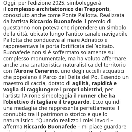
Oggi, per l’edizione 2025, simboleggerà
il
complesso architettonico dei Trepponti
,
conosciuto anche come Ponte Pallotta. Realizzata
dall’artista
Riccardo Buonafede
il premio di
quest’anno non poteva che riprendere un simbolo
della città, ubicato lungo l'antico canale navigabile
Pallotta che conduceva al mare Adriatico e
rappresentava la porta fortificata dell’abitato.
Buonafede non si è soffermato solamente sul
complesso monumentale, ma ha voluto affermare
anche una caratteristica naturalistica del territorio
con l’
Airone Cenerino
, uno degli uccelli acquatici
che popolano il Parco del Delta del Po. Essendo un
maestro di caccia, dotato di
agilità, rapidità e
voglia di raggiungere i propri obiettivi
, per
l’artista l’Airone simboleggia il
runner che ha
l’obiettivo di tagliare il traguardo
. Ecco quindi
una medaglia che rappresenta perfettamente il
connubio tra il patrimonio storico e quello
naturalistico. “Quando realizzo i miei lavori –
afferma
Riccardo Buonafede
– mi piace guardare