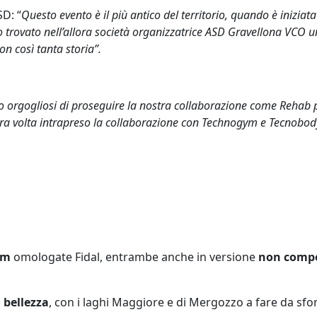
D: “
Questo evento è il più antico del territorio, quando è inizi
trovato nell’allora società organizzatrice ASD Gravellona VCO un
n così tanta storia”.
 orgogliosi di proseguire la nostra collaborazione come Rehab pa
volta intrapreso la collaborazione con Technogym e Tecnobody, d
km
omologate Fidal, entrambe anche in versione
non compe
a
bellezza
, con i laghi Maggiore e di Mergozzo a fare da sfo