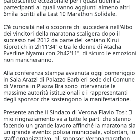
palcoscenico eccezionale per i quasi duemila
partecipanti ai quali vanno aggiunti almeno altri
6mila iscritti alla Last 10 Marathon Solidale.
C'è curiosità nello scoprire chi succederà nell'Albo
dei vincitori della maratona scaligera dopo il
successo nel 2012 da parte del keniano Kirui
Kiprotich in 2h11'34" e tra le donne di Atacha
Everline Nyamu con 2h42'11", di sicuro le emozioni
non mancheranno.
Alla conferenza stampa avvenuta oggi pomeriggio
in Sala Arazzi di Palazzo Barbieri sede del Comune
di Verona in Piazza Bra sono intervenute le
massime autorità istituzionali e i rappresentanti
degli sponsor che sostengono la manifestazione.
Presente anche il Sindaco di Verona Flavio Tosi: Il
mio ringraziamento va a tutte le parti che stanno
facendo un grande lavoro affinché la maratona sia
un grande evento: polizia municipale, volontari, lo
staff organizzativo, gli sponsor. Veronamarathon