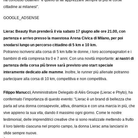
ha concluso Guaineri “è quello di far apprezzare sempre di più le corse
cittadine ai milanesi”.
GOOGLE_ADSENSE
Lierac Beauty Run prenderà il via sabato 17 giugno alle ore 21.00, con
partenza e arrivo presso la maestosa Arena Civica di Milano, per poi
snodarsi lungo un percorso cittadino di 5 km e 10 km.
Potranno iscriversi alla corsa di 5 km tutte le donne, i loro accompagnatori e i
bambini di età compresa tra 0 e 7 anni. Con una novità importante:
ai nastri di
partenza della corsa più breve sarà previsto uno start speciale
interamente dedicato alle mamme
. Inoltre, le runner più allenate potranno
partecipare alla corsa di 10 km, competitiva e non competitiva.
Filippo Manucci
, Amministratore Delegato di Alès Groupe (Lierac e Phyto), ha
confermato l’importanza di questo evento: “Lierac è un brand di bellezza che
parla ad una donna consapevole, attiva, dinamica e con una marcia in più, che
vive appieno la sua vita, dando il massimo ogni giorno. Come le nostre
testimonial, delle imprenditrici creative che si sono realizzate mettendo a frutto
il loro talento ciascuna nel proprio campo, la donna Lierac ama lanciarsi in
sfide sempre nuove.