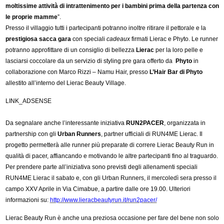
moltissime attività di intrattenimento per i bambini prima della partenza con
le proprie mamme
”.
Presso il villaggio tutti i partecipanti potranno inoltre ritirare il pettorale e la
prestigiosa sacca gara
con speciali
cadeaux
firmati Lierac e Phyto. Le runner
potranno approfittare di un consiglio di bellezza
Lierac
per la loro pelle e
lasciarsi coccolare da un servizio di styling pre gara offerto da
Phyto
in
collaborazione con Marco Rizzi – Namu Hair, presso
L’Hair Bar di Phyto
allestito all’interno del Lierac Beauty Village.
LINK_ADSENSE
Da segnalare anche l’interessante iniziativa
RUN2PACER
, organizzata in
partnership con gli
Urban Runners
, partner ufficiali di RUN4ME Lierac. Il
progetto permetterà alle runner più preparate di correre Lierac Beauty Run in
qualità di pacer, affiancando e motivando le altre partecipanti fino al traguardo.
Per prendere parte all’iniziativa sono previsti degli allenamenti speciali
RUN4ME Lierac il sabato e, con gli Urban Runners, il mercoledì sera presso il
campo XXV Aprile in Via Cimabue, a partire dalle ore 19.00. Ulteriori
informazioni su:
http://www.lieracbeautyrun.it/run2pacer/
Lierac Beauty Run è anche una preziosa occasione per fare del bene non solo