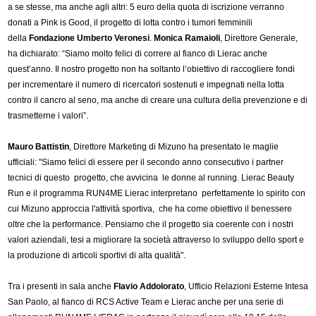
a se stesse, ma anche agli altri: 5 euro della quota di iscrizione verranno
donati a Pink is Good, il progetto di lotta contro i tumori femminili
della
Fondazione Umberto Veronesi
.
Monica Ramaioli
, Direttore Generale,
ha dichiarato: “Siamo molto felici di correre al fianco di Lierac anche
quest’anno. Il nostro progetto non ha soltanto l’obiettivo di raccogliere fondi
per incrementare il numero di ricercatori sostenuti e impegnati nella lotta
contro il cancro al seno, ma anche di creare una cultura della prevenzione e di
trasmetterne i valori”.
Mauro Battistin
, Direttore Marketing di Mizuno ha presentato le maglie
ufficiali: "Siamo felici di essere per il secondo anno consecutivo i partner
tecnici di questo progetto, che avvicina le donne al running. Lierac Beauty
Run e il programma RUN4ME Lierac interpretano perfettamente lo spirito con
cui Mizuno approccia l'attività sportiva, che ha come obiettivo il benessere
oltre che la performance. Pensiamo che il progetto sia coerente con i nostri
valori aziendali, tesi a migliorare la società attraverso lo sviluppo dello sport e
la produzione di articoli sportivi di alta qualità".
Tra i presenti in sala anche
Flavio Addolorato
, Ufficio Relazioni Esterne Intesa
San Paolo, al fianco di RCS Active Team e Lierac anche per una serie di