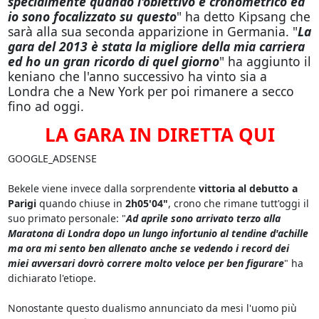
specialmente quando l'obiettivo è cronometrico ed
io sono focalizzato su questo
" ha detto Kipsang che
sarà alla sua seconda apparizione in Germania. "
La
gara del 2013 è stata la migliore della mia carriera
ed ho un gran ricordo di quel giorno
" ha aggiunto il
keniano che l'anno successivo ha vinto sia a
Londra che a New York per poi rimanere a secco
fino ad oggi.
LA GARA IN DIRETTA QUI
GOOGLE_ADSENSE
Bekele viene invece dalla sorprendente
vittoria al debutto a
Parigi
quando chiuse in
2h05'04"
, crono che rimane tutt'oggi il
suo primato personale: "
Ad aprile sono arrivato terzo alla
Maratona di Londra dopo un lungo infortunio al tendine d'achille
ma ora mi sento ben allenato anche se vedendo i record dei
miei avversari dovrò correre molto veloce per ben figurare
" ha
dichiarato l'etiope.
Nonostante questo dualismo annunciato da mesi l'uomo più