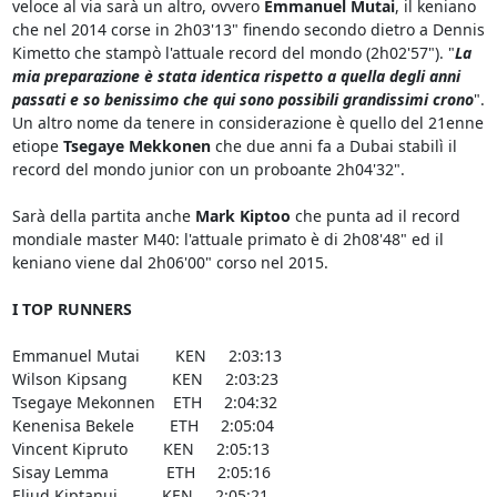
veloce al via sarà un altro, ovvero
Emmanuel Mutai
, il keniano
che nel 2014 corse in 2h03'13" finendo secondo dietro a Dennis
Kimetto che stampò l'attuale record del mondo (2h02'57"). "
La
mia preparazione è stata identica rispetto a quella degli anni
passati e so benissimo che qui sono possibili grandissimi crono
".
Un altro nome da tenere in considerazione è quello del 21enne
etiope
Tsegaye Mekkonen
che due anni fa a Dubai stabilì il
record del mondo junior con un proboante 2h04'32".
Sarà della partita anche
Mark Kiptoo
che punta ad il record
mondiale master M40: l'attuale primato è di 2h08'48" ed il
keniano viene dal 2h06'00" corso nel 2015.
I TOP RUNNERS
Emmanuel Mutai KEN 2:03:13
Wilson Kipsang KEN 2:03:23
Tsegaye Mekonnen ETH 2:04:32
Kenenisa Bekele ETH 2:05:04
Vincent Kipruto KEN 2:05:13
Sisay Lemma ETH 2:05:16
Eliud Kiptanui KEN 2:05:21