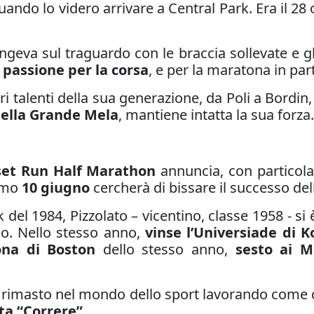
quando lo videro arrivare a Central Park. Era il 28
geva sul traguardo con le braccia sollevate e gl
a
passione per la corsa
, e per la maratona in par
 talenti della sua generazione, da Poli a Bordin, 
 della Grande Mela
, mantiene intatta la sua forza.
set Run Half Marathon
annuncia, con particolar
simo
10 giugno
cercherà di bissare il successo del
 del 1984, Pizzolato – vicentino, classe 1958 - si
o. Nello stesso anno,
vinse l’Universiade di 
ona di Boston
dello stesso anno,
sesto ai M
 è rimasto nel mondo dello sport lavorando come
sta “Correre”
.