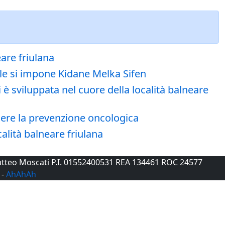
eare friulana
ile si impone Kidane Melka Sifen
 è sviluppata nel cuore della località balneare
nere la prevenzione oncologica
calità balneare friulana
 Matteo Moscati P.I. 01552400531 REA 134461 ROC 24577
-
AhAhAh