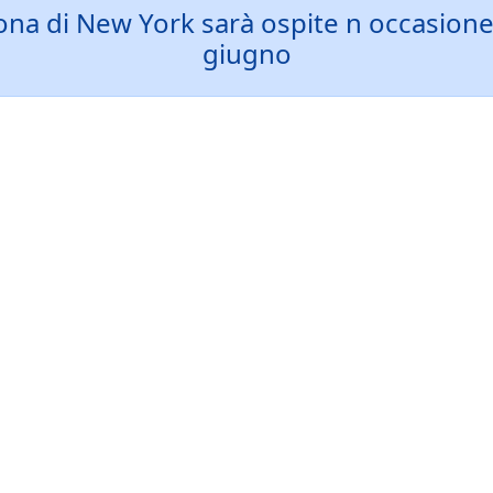
atona di New York sarà ospite n occasion
giugno