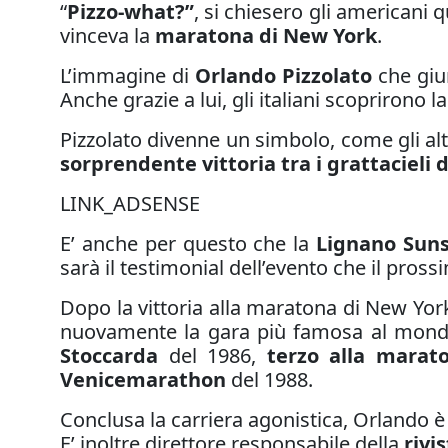
“
Pizzo-what?”
, si chiesero gli americani 
vinceva la
maratona di New York
.
L’immagine di
Orlando Pizzolato
che giun
Anche grazie a lui, gli italiani scoprirono l
Pizzolato divenne un simbolo, come gli altri
sorprendente vittoria tra i grattacieli
LINK_ADSENSE
E’ anche per questo che la
Lignano Sun
sarà il testimonial dell’evento che il pros
Dopo la vittoria alla maratona di New York
nuovamente la gara più famosa al mond
Stoccarda
del 1986,
terzo alla marat
Venicemarathon
del 1988.
Conclusa la carriera agonistica, Orlando
E’ inoltre direttore responsabile della
rivi