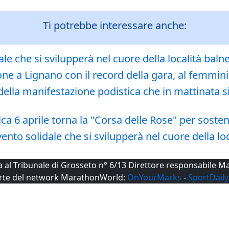
Ti potrebbe interessare anche:
ale che si svilupperà nel cuore della località baln
one a Lignano con il record della gara, al femmin
della manifestazione podistica che in mattinata si
ca 6 aprile torna la "Corsa delle Rose" per soste
vento solidale che si svilupperà nel cuore della lo
ta al Tribunale di Grosseto n° 6/13 Direttore responsabile
rte del network MarathonWorld:
OnYourMarks
-
SportDaily