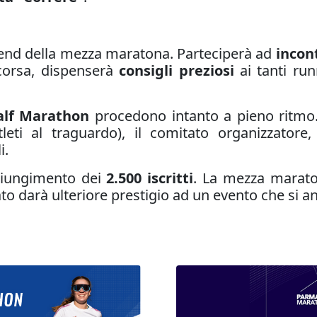
ekend della mezza maratona. Parteciperà ad
incont
 corsa, dispenserà
consigli preziosi
ai tanti run
alf Marathon
procedono intanto a pieno ritmo. 
tleti al traguardo), il comitato organizzatore,
i.
ggiungimento dei
2.500 iscritti
. La mezza marato
o darà ulteriore prestigio ad un evento che si a