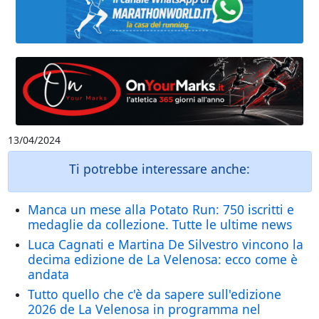
13/04/2024
Ti potrebbe interessare anche:
Manca un mese alla Potato Run: 750 iscritti e
medaglie da collezione. Tutte le ultime news
Luca Cagnati e Martina De Silvestro vincono la
decima edizione de La Velenosa: ecco come è
andata
Tutto quello che c'è da sapere sull'edizione
2026 de La Velenosa in programma nel