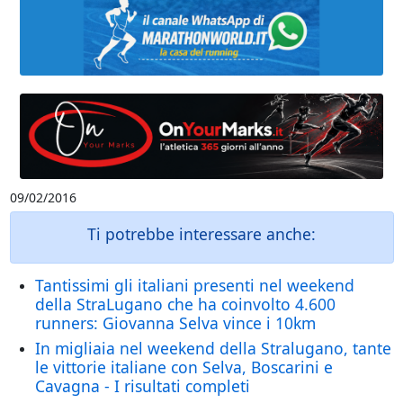
09/02/2016
Ti potrebbe interessare anche:
Tantissimi gli italiani presenti nel weekend
della StraLugano che ha coinvolto 4.600
runners: Giovanna Selva vince i 10km
In migliaia nel weekend della Stralugano, tante
le vittorie italiane con Selva, Boscarini e
Cavagna - I risultati completi