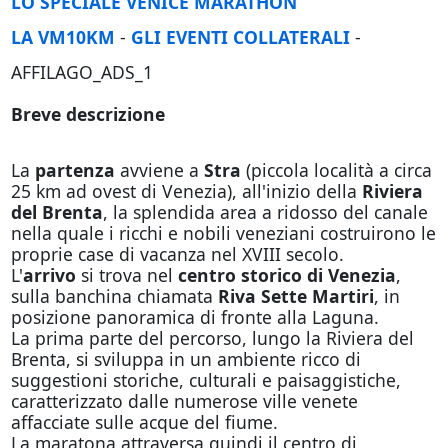
LO SPECIALE VENICE MARATHON
LA VM10KM
-
GLI EVENTI COLLATERALI
-
AFFILAGO_ADS_1
Breve descrizione
La
partenza
avviene a
Stra
(piccola località a circa
25 km ad ovest di Venezia), all'inizio della
Riviera
del Brenta
, la splendida area a ridosso del canale
nella quale i ricchi e nobili veneziani costruirono le
proprie case di vacanza nel XVIII secolo.
L'
arrivo
si trova nel
centro storico di Venezia
,
sulla banchina chiamata
Riva Sette Martiri
, in
posizione panoramica di fronte alla Laguna.
La prima parte del percorso, lungo la Riviera del
Brenta, si sviluppa in un ambiente ricco di
suggestioni storiche, culturali e paisaggistiche,
caratterizzato dalle numerose ville venete
affacciate sulle acque del fiume.
La maratona attraversa quindi il centro di