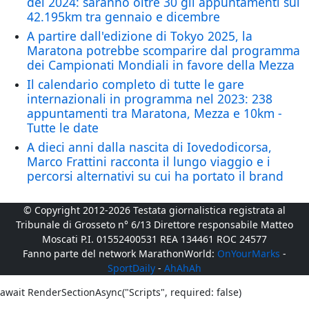
del 2024: saranno oltre 30 gli appuntamenti sui
42.195km tra gennaio e dicembre
A partire dall'edizione di Tokyo 2025, la
Maratona potrebbe scomparire dal programma
dei Campionati Mondiali in favore della Mezza
Il calendario completo di tutte le gare
internazionali in programma nel 2023: 238
appuntamenti tra Maratona, Mezza e 10km -
Tutte le date
A dieci anni dalla nascita di Iovedodicorsa,
Marco Frattini racconta il lungo viaggio e i
percorsi alternativi su cui ha portato il brand
© Copyright 2012-2026 Testata giornalistica registrata al
Tribunale di Grosseto n° 6/13 Direttore responsabile Matteo
Moscati P.I. 01552400531 REA 134461 ROC 24577
Fanno parte del network MarathonWorld:
OnYourMarks
-
SportDaily
-
AhAhAh
await RenderSectionAsync("Scripts", required: false)