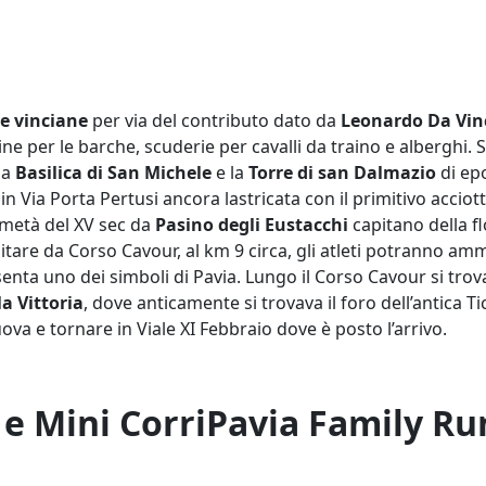
e vinciane
per via del contributo dato da
Leonardo Da Vin
ne per le barche, scuderie per cavalli da traino e alberghi. 
la
Basilica di San Michele
e la
Torre di san Dalmazio
di ep
 in Via Porta Pertusi ancora lastricata con il primitivo accio
 metà del XV sec da
Pasino degli Eustacchi
capitano della fl
itare da Corso Cavour, al km 9 circa, gli atleti potranno am
nta uno dei simboli di Pavia. Lungo il Corso Cavour si trova
la Vittoria
, dove anticamente si trovava il foro dell’antica 
va e tornare in Viale XI Febbraio dove è posto l’arrivo.
k e Mini CorriPavia Family Ru