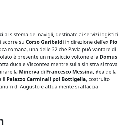
ci
al sistema dei navigli, destinate ai servizi logistici
Si scorre su
Corso Garibaldi
in direzione dell’ex
Pio
oca romana, una delle 32 che Pavia può vantare di
ttolato è presente un massiccio voltone e la
Domus
otta ducale Viscontea mentre sulla sinistra si trova
mirare la
Minerva
di
Francesco Messina, d
ea della
 il
Palazzo Carminali poi Bottigella
, costruito
Ticinum di Augusto e attualmente si affaccia
n