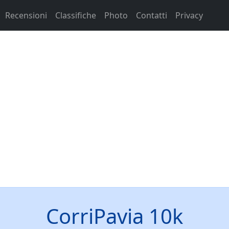
Recensioni
Classifiche
Photo
Contatti
Privacy
CorriPavia 10k