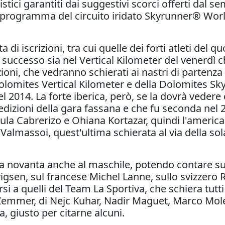
tici garantiti dai suggestivi scorci offerti dal 
in programma del circuito iridato Skyrunner® Worl
a di iscrizioni, tra cui quelle dei forti atleti d
l successo sia nel Vertical Kilometer del venerdì
azioni, che vedranno schierati ai nastri di partenza
olomites Vertical Kilometer e della Dolomites Sk
el 2014. La forte iberica, però, se la dovrà vede
edizioni della gara fassana e che fu seconda nel
la Cabrerizo e Ohiana Kortazar, quindi l'americ
almassoi, quest'ultima schierata al via della sol
da novanta anche al maschile, potendo contare su
gsen, sul francese Michel Lanne, sullo svizzero
 a quelli del Team La Sportiva, che schiera tutti
 Zemmer, di Nejc Kuhar, Nadir Maguet, Marco Mol
 giusto per citarne alcuni.