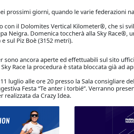
ei prossimi giorni, quando le varie federazioni naz
io con il Dolomites Vertical Kilometer®, che si svi
epa Neigra. Domenica toccherà alla Sky Race®, un
 e sul Piz Boè (3152 metri).
er sono ancora aperte ed effettuabili sul sito uffi
y Race la procedura è stata bloccata già ad apr
1 luglio alle ore 20 presso la Sala consigliare d
estiva Festa “Te anter i torbié”. Verranno presen
r realizzata da Crazy Idea.