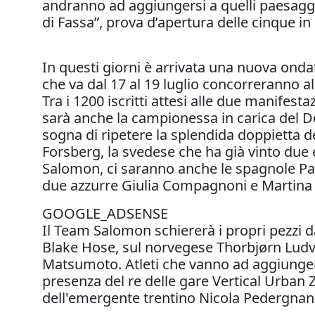
andranno ad aggiungersi a quelli paesaggis
di Fassa”, prova d’apertura delle cinque 
In questi giorni è arrivata una nuova ondat
che va dal 17 al 19 luglio concorreranno a
Tra i 1200 iscritti attesi alle due manifest
sarà anche la campionessa in carica del D
sogna di ripetere la splendida doppietta d
Forsberg, la svedese che ha già vinto due 
Salomon, ci saranno anche le spagnole Pau
due azzurre Giulia Compagnoni e Martina V
GOOGLE_ADSENSE
Il Team Salomon schiererà i propri pezzi 
Blake Hose, sul norvegese Thorbjørn Ludvi
Matsumoto. Atleti che vanno ad aggiungersi
presenza del re delle gare Vertical Urban
dell'emergente trentino Nicola Pedergnana,