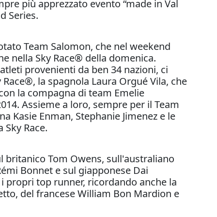
sempre più apprezzato evento “made in Val
d Series.
el quotato Team Salomon, che nel weekend
 che nella Sky Race® della domenica.
 atleti provenienti da ben 34 nazioni, ci
y Race®, la spagnola Laura Orgué Vila, che
re con la compagna di team Emelie
 2014. Assieme a loro, sempre per il Team
ana Kasie Enman, Stephanie Jimenez e le
a Sky Race.
l britanico Tom Owens, sull'australiano
 Rémi Bonnet e sul giapponese Dai
 i propri top runner, ricordando anche la
etto, del francese William Bon Mardion e