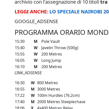
archivio con l'assegnazione di 10 titoli
tra 
LEGGI ANCHE:
LO SPECIALE NAIROBI 20
GOOGLE_ADSENSE
PROGRAMMA ORARIO MONDIALI
15:30
M
Pole Vault
15:40
W
Javelin Throw (500g)
15:55
W
200 Metres
16:05
W
Long Jump
16:10
M
200 Metres
LINK_ADSENSE
16:30
W
800 Metres
16:55
M
3000 Metres
17:22
W
100m Hurdles (76.2cm)
17:40
M
2000 Metres Steeplechase
18:06
X
4x400 Metres Relay