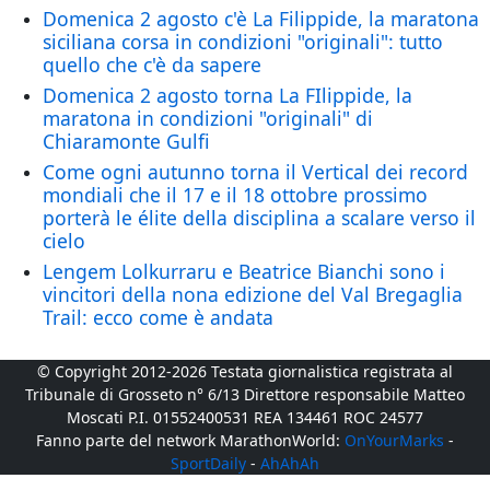
Domenica 2 agosto c'è La Filippide, la maratona
siciliana corsa in condizioni "originali": tutto
quello che c'è da sapere
Domenica 2 agosto torna La FIlippide, la
maratona in condizioni "originali" di
Chiaramonte Gulfi
Come ogni autunno torna il Vertical dei record
mondiali che il 17 e il 18 ottobre prossimo
porterà le élite della disciplina a scalare verso il
cielo
Lengem Lolkurraru e Beatrice Bianchi sono i
vincitori della nona edizione del Val Bregaglia
Trail: ecco come è andata
© Copyright 2012-2026 Testata giornalistica registrata al
Tribunale di Grosseto n° 6/13 Direttore responsabile Matteo
Moscati P.I. 01552400531 REA 134461 ROC 24577
Fanno parte del network MarathonWorld:
OnYourMarks
-
SportDaily
-
AhAhAh