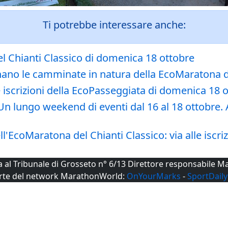
Ti potrebbe interessare anche:
l Chianti Classico di domenica 18 ottobre
rnano le camminate in natura della EcoMaratona d
 iscrizioni della EcoPasseggiata di domenica 18 
 lungo weekend di eventi dal 16 al 18 ottobre. Al
l'EcoMaratona del Chianti Classico: via alle iscriz
ta al Tribunale di Grosseto n° 6/13 Direttore responsabile
rte del network MarathonWorld:
OnYourMarks
-
SportDaily