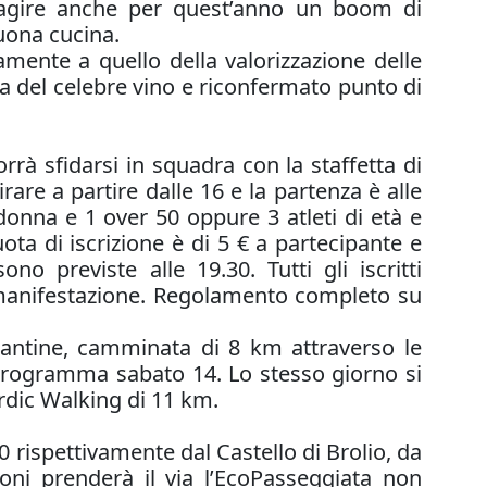
esagire anche per quest’anno un boom di
buona cucina.
tamente a quello della valorizzazione delle
cita del celebre vino e riconfermato punto di
rrà sfidarsi in squadra con la staffetta di
rare a partire dalle 16 e la partenza è alle
donna e 1 over 50 oppure 3 atleti di età e
ota di iscrizione è di 5
€
a partecipante e
 previste alle 19.30. Tutti gli iscritti
 manifestazione. Regolamento completo su
cantine, camminata di 8 km attraverso le
in programma sabato 14. Lo stesso giorno si
rdic Walking di 11 km.
0 rispettivamente dal Castello di Brolio, da
ni prenderà il via l’EcoPasseggiata non