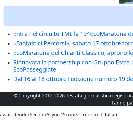
Entra nel circuito TML la 19^EcoMaratona de
«Fantastici Percorsi», sabato 17 ottobre to
EcoMaratona del Chianti Classico, aprono le
Rinnovata la partnership con Gruppo Estra Un
EcoPasseggiate
Dal 16 al 18 ottobre l'edizione numero 19 del
© Copyright 2012-2026 Testata giornalistica registra
Fanno pa
await RenderSectionAsync("Scripts", required: false)