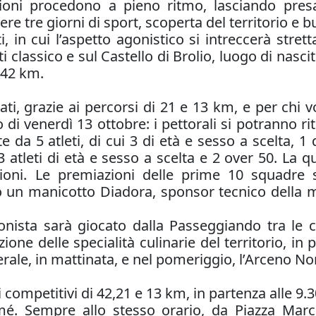
izioni procedono a pieno ritmo, lasciando pr
ere tre giorni di sport, scoperta del territorio e 
 in cui l’aspetto agonistico si intreccerà stret
ti classico e sul Castello di Brolio, luogo di nas
 42 km.
i, grazie ai percorsi di 21 e 13 km, e per chi vo
 venerdì 13 ottobre: i pettorali si potranno riti
a 5 atleti, di cui 3 di età e sesso a scelta, 1 
atleti di età e sesso a scelta e 2 over 50. La qu
i. Le premiazioni delle prime 10 squadre sono
no un manicotto Diadora, sponsor tecnico della
nista sarà giocato dalla Passeggiando tra le 
zione delle specialità culinarie del territorio, 
rale, in mattinata, e nel pomeriggio, l’Arceno No
 competitivi di 42,21 e 13 km, in partenza alle 9.3
 Sempre allo stesso orario, da Piazza Marco