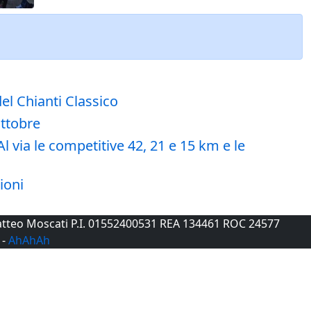
el Chianti Classico
ottobre
 via le competitive 42, 21 e 15 km e le
ioni
 Matteo Moscati P.I. 01552400531 REA 134461 ROC 24577
-
AhAhAh