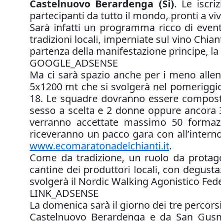
Castelnuovo Berardenga (Si)
. Le iscr
partecipanti da tutto il mondo, pronti a viv
Sarà infatti un programma ricco di eventi,
tradizioni locali, imperniate sul vino Chian
partenza della manifestazione principe, la
GOOGLE_ADSENSE
Ma ci sarà spazio anche per i meno allenat
5x1200 mt che si svolgerà nel pomeriggio di
18. Le squadre dovranno essere composte d
sesso a scelta e 2 donne oppure ancora 3 
verranno accettate massimo 50 formazion
riceveranno un pacco gara con all’inter
www.ecomaratonadelchianti.it
.
Come da tradizione, un ruolo da protago
cantine dei produttori locali, con degusta
svolgerà il Nordic Walking Agonistico Fede
LINK_ADSENSE
La domenica sarà il giorno dei tre percorsi
Castelnuovo Berardenga e da San Gusmé.