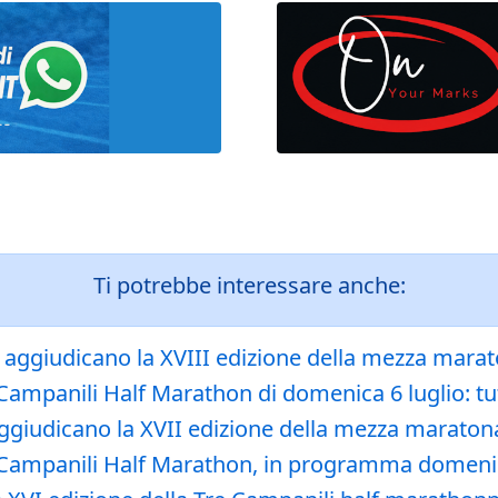
Ti potrebbe interessare anche:
aggiudicano la XVIII edizione della mezza marato
 Campanili Half Marathon di domenica 6 luglio: tu
giudicano la XVII edizione della mezza maratona 
e Campanili Half Marathon, in programma domenic