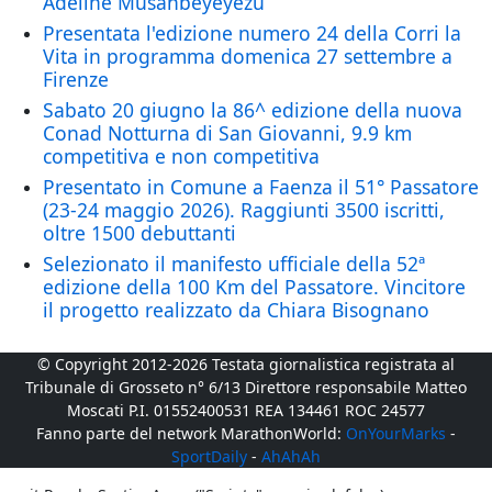
Adeline Musanbeyeyezu
Presentata l'edizione numero 24 della Corri la
Vita in programma domenica 27 settembre a
Firenze
Sabato 20 giugno la 86^ edizione della nuova
Conad Notturna di San Giovanni, 9.9 km
competitiva e non competitiva
Presentato in Comune a Faenza il 51° Passatore
(23-24 maggio 2026). Raggiunti 3500 iscritti,
oltre 1500 debuttanti
Selezionato il manifesto ufficiale della 52ª
edizione della 100 Km del Passatore. Vincitore
il progetto realizzato da Chiara Bisognano
© Copyright 2012-2026 Testata giornalistica registrata al
Tribunale di Grosseto n° 6/13 Direttore responsabile Matteo
Moscati P.I. 01552400531 REA 134461 ROC 24577
Fanno parte del network MarathonWorld:
OnYourMarks
-
SportDaily
-
AhAhAh