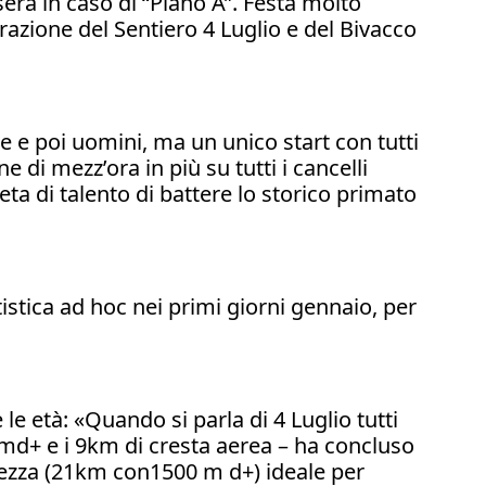
sera in caso di “Piano A”. Festa molto
urazione del Sentiero 4 Luglio e del Bivacco
 e poi uomini, ma un unico start con tutti
di mezz’ora in più su tutti i cancelli
ta di talento di battere lo storico primato
stica ad hoc nei primi giorni gennaio, per
e età: «Quando si parla di 4 Luglio tutti
md+ e i 9km di cresta aerea – ha concluso
ezza (21km con1500 m d+) ideale per