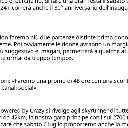
ico e, perché no, di fare una gran festa il sabato 
2024 ricorrerà anche il 30° anniversario dell’inaug
Non faremo più due partenze distinte prima donne
sieme. Poi ovviamente le donne avranno un margine 
iù suggestivo e, magari, permetterà a qualche atle
ste ormai da troppo tempo».
zioni: «Faremo una promo di 48 ore con una sconti
canali social».
red by Crazy si rivolge agli skyrunner di tutte l
a 42km, la nostra gara principe con i sui 2700 
care che sabato 6 luglio proporremo anche la m