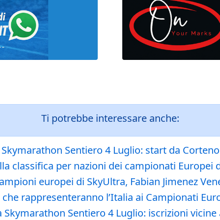
Ti potrebbe interessare anche:
a Skymarathon Sentiero 4 Luglio: start da Corteno 
ella classifica per nazioni dei campionati Europei
mpioni europei di SkyUltra, Fabian Jimenez Vene
tlete che rappresenteranno l’Italia ai Campionati E
Skymarathon Sentiero 4 Luglio: iscrizioni vicine a