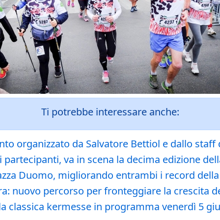
Ti potrebbe interessare anche:
nto organizzato da Salvatore Bettiol e dallo staf
partecipanti, va in scena la decima edizione dell
Piazza Duomo, migliorando entrambi i record della
ra: nuovo percorso per fronteggiare la crescita deg
ella classica kermesse in programma venerdì 5 g