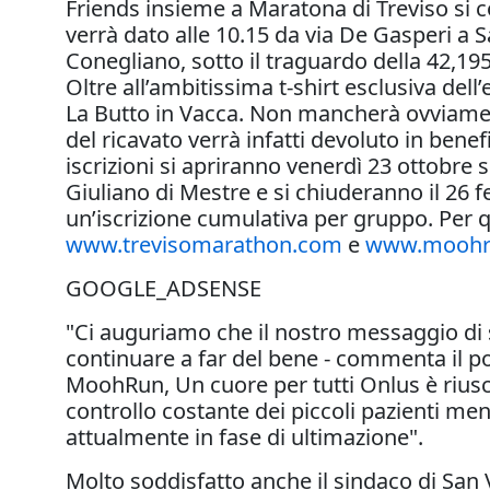
Friends insieme a Maratona di Treviso si 
verrà dato alle 10.15 da via De Gasperi a 
Conegliano, sotto il traguardo della 42,19
Oltre all’ambitissima t-shirt esclusiva del
La Butto in Vacca. Non mancherà ovviamente
del ricavato verrà infatti devoluto in bene
iscrizioni si apriranno venerdì 23 ottobre
Giuliano di Mestre e si chiuderanno il 26 
un’iscrizione cumulativa per gruppo. Per qua
www.trevisomarathon.com
e
www.moohru
GOOGLE_ADSENSE
"Ci auguriamo che il nostro messaggio di 
continuare a far del bene - commenta il po
MoohRun, Un cuore per tutti Onlus è riusci
controllo costante dei piccoli pazienti men
attualmente in fase di ultimazione".
Molto soddisfatto anche il sindaco di San 