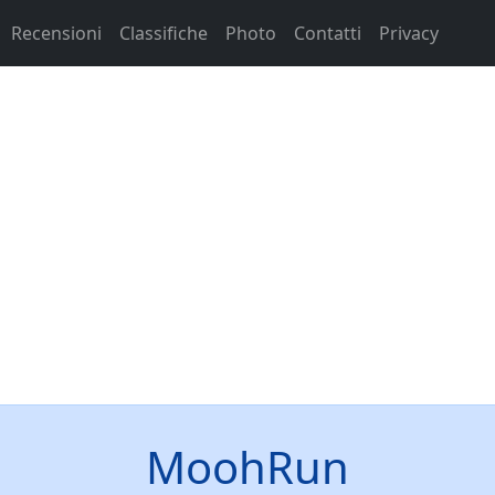
Recensioni
Classifiche
Photo
Contatti
Privacy
MoohRun