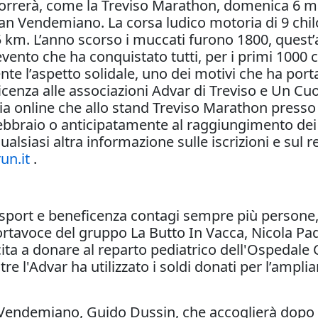
correrà, come la Treviso Marathon, domenica 6 ma
San Vendemiano. La corsa ludico motoria di 9 chil
5 km. L’anno scorso i muccati furono 1800, quest’a
l’evento che ha conquistato tutti, per i primi 1000
 l’aspetto solidale, uno dei motivi che ha porta
ficenza alle associazioni Advar di Treviso e Un Cu
 sia online che allo stand Treviso Marathon press
febbraio o anticipatamente al raggiungimento dei 2
lsiasi altra informazione sulle iscrizioni e sul re
n.it
.
sport e beneficenza contagi sempre più persone, 
rtavoce del gruppo La Butto In Vacca, Nicola Pado
ta a donare al reparto pediatrico dell'Ospedale C
tre l'Advar ha utilizzato i soldi donati per l’ampl
Vendemiano, Guido Dussin, che accoglierà dopo la