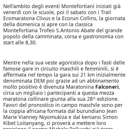
Nell’ambito degli eventi Montefortiani iniziati già
venerdì con le scuole, poi il sabato con i Trail
Ecomaratona Clivus e la Ecorun Collins, la giornata
della domenica si apre con la classica
Montefortiana Trofeo S.Antonio Abate del grande
popolo della camminata, corsa e gastronomia con
start alle 8,30.
Mentre nella sua veste agonistica dopo i fasti delle
famose gare in circuito maschili e femminili, si è
affermata nel tempo la gara sui 21 km inizialmente
denominata DEM poi grazie ad un abbinamento
molto positivo è divenuta Maratonina
Falconeri
,
circa un migliaio i partecipanti a questa mezza
maratona collinare giunta alla sua 28^ edizione.
Favori del pronostico in campo maschile sono per
la coppia africana formata dal burundiano Jean
Marie Vianney Niyomukiza e dal keniano Simon
Kibet Loitanyang, ci proverà a mettere loro
pressione il nostro Michele Belluschi già terzo