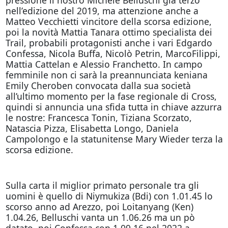
nell’edizione del 2019, ma attenzione anche a
Matteo Vecchietti vincitore della scorsa edizione,
poi la novità Mattia Tanara ottimo specialista dei
Trail, probabili protagonisti anche i vari Edgardo
Confessa, Nicola Buffa, Nicolò Petrin, MarcoFilippi,
Mattia Cattelan e Alessio Franchetto. In campo
femminile non ci sarà la preannunciata keniana
Emily Cheroben convocata dalla sua società
all’ultimo momento per la fase regionale di Cross,
quindi si annuncia una sfida tutta in chiave azzurra
le nostre: Francesca Tonin, Tiziana Scorzato,
Natascia Pizza, Elisabetta Longo, Daniela
Campolongo e la statunitense Mary Wieder terza la
scorsa edizione.
Sulla carta il miglior primato personale tra gli
uomini è quello di Niymukiza (Bdi) con 1.01.45 lo
scorso anno ad Arezzo, poi Loitanyang (Ken)
1.04.26, Belluschi vanta un 1.06.26 ma un pò
datato, poi Confessa con 1.09.16 nel 2022 a