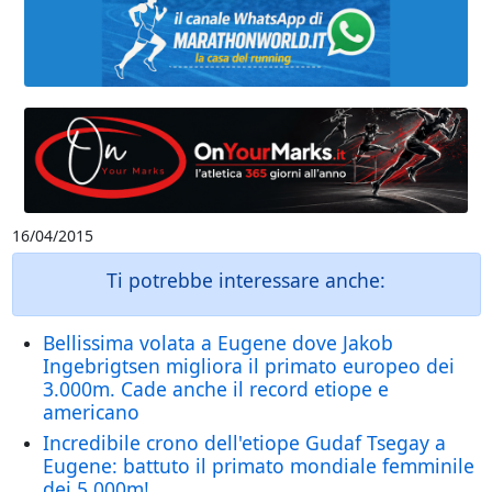
16/04/2015
Ti potrebbe interessare anche:
Bellissima volata a Eugene dove Jakob
Ingebrigtsen migliora il primato europeo dei
3.000m. Cade anche il record etiope e
americano
Incredibile crono dell'etiope Gudaf Tsegay a
Eugene: battuto il primato mondiale femminile
dei 5.000m!