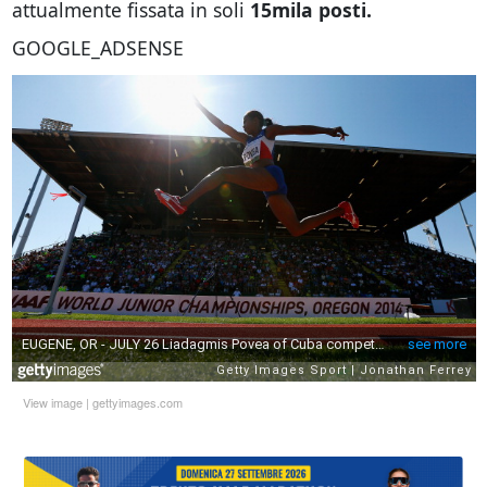
attualmente fissata in soli
15mila posti.
GOOGLE_ADSENSE
View image
|
gettyimages.com