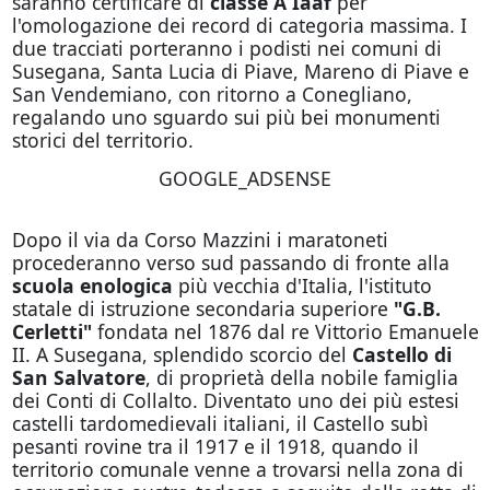
saranno certificare di
classe A Iaaf
per
l'omologazione dei record di categoria massima. I
due tracciati porteranno i podisti nei comuni di
Susegana, Santa Lucia di Piave, Mareno di Piave e
San Vendemiano, con ritorno a Conegliano,
regalando uno sguardo sui più bei monumenti
storici del territorio.
GOOGLE_ADSENSE
Dopo il via da Corso Mazzini i maratoneti
procederanno verso sud passando di fronte alla
scuola enologica
più vecchia d'Italia, l'istituto
statale di istruzione secondaria superiore
"G.B.
Cerletti"
fondata nel 1876 dal re Vittorio Emanuele
II. A Susegana, splendido scorcio del
Castello di
San Salvatore
, di proprietà della nobile famiglia
dei Conti di Collalto. Diventato uno dei più estesi
castelli tardomedievali italiani, il Castello subì
pesanti rovine tra il 1917 e il 1918, quando il
territorio comunale venne a trovarsi nella zona di