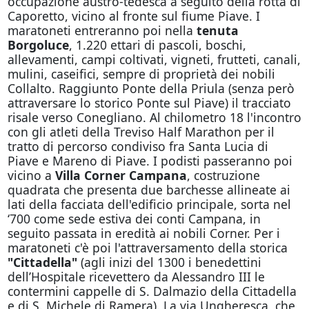
occupazione austro-tedesca a seguito della rotta di
Caporetto, vicino al fronte sul fiume Piave. I
maratoneti entreranno poi nella
tenuta
Borgoluce
, 1.220 ettari di pascoli, boschi,
allevamenti, campi coltivati, vigneti, frutteti, canali,
mulini, caseifici, sempre di proprietà dei nobili
Collalto. Raggiunto Ponte della Priula (senza però
attraversare lo storico Ponte sul Piave) il tracciato
risale verso Conegliano. Al chilometro 18 l'incontro
con gli atleti della Treviso Half Marathon per il
tratto di percorso condiviso fra Santa Lucia di
Piave e Mareno di Piave. I podisti passeranno poi
vicino a
Villa Corner Campana
, costruzione
quadrata che presenta due barchesse allineate ai
lati della facciata dell'edificio principale, sorta nel
‘700 come sede estiva dei conti Campana, in
seguito passata in eredità ai nobili Corner. Per i
maratoneti c'è poi l'attraversamento della storica
"Cittadella"
(agli inizi del 1300 i benedettini
dell’Hospitale ricevettero da Alessandro III le
contermini cappelle di S. Dalmazio della Cittadella
e di S. Michele di Ramera). La via Ungheresca, che