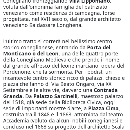
Conegliano fronteggiando
Villa Lippomano
,
voluta dall'omonima famiglia del patriziato
veneziano come residenza di campagna, forse
progettata, nel XVII secolo, dal grande architetto
veneziano Baldassare Longhena.
L’ultimo tratto si correrà nel bellissimo centro
storico coneglianese, entrando da
Porta del
Monticano o del Leon
, una delle quattro porte
della Conegliano Medievale che prende il nome
dal grande affresco del leone marciano, opera del
Pordenone, che la sormonta. Per i podisti un
incantevole centro storico ricco di palazzi, chiese e
piazza che fanno di Via Beato Ongaro, via XX
Settembre e le altre vie, davvero una
Contrada
Granda.
Da
Palazzo Sarcinelli,
maestoso palazzo
del 1518, già sede della Biblioteca Civica,
oggi
sede di importanti mostre d'arte, a
Piazza Cima
,
costruita tra il 1848 e il 1868, attorniata dal teatro
Accademia (voluto da alcuni nobili coneglianesi e
concluso nel 1868 su progetto dell'architetto Scala