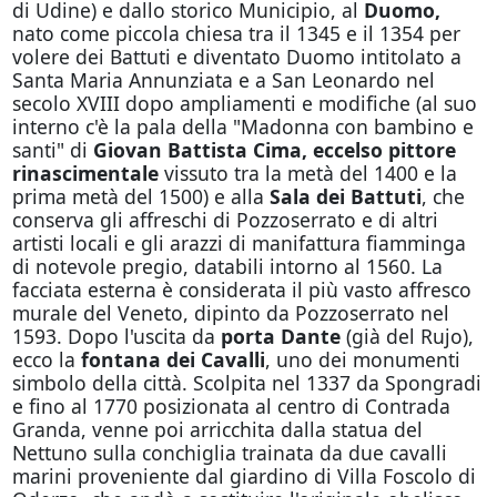
di Udine) e dallo storico Municipio, al
Duomo,
nato come piccola chiesa tra il 1345 e il 1354 per
volere dei Battuti e diventato Duomo intitolato a
Santa Maria Annunziata e a San Leonardo nel
secolo XVIII dopo ampliamenti e modifiche (al suo
interno c'è la pala della "Madonna con bambino e
santi" di
Giovan Battista Cima, eccelso pittore
rinascimentale
vissuto tra la metà del 1400 e la
prima metà del 1500) e alla
Sala dei Battuti
, che
conserva gli affreschi di Pozzoserrato e di altri
artisti locali e gli arazzi di manifattura fiamminga
di notevole pregio, databili intorno al 1560. La
facciata esterna è considerata il più vasto affresco
murale del Veneto, dipinto da Pozzoserrato nel
1593. Dopo l'uscita da
porta Dante
(già del Rujo),
ecco la
fontana dei Cavalli
, uno dei monumenti
simbolo della città. Scolpita nel 1337 da Spongradi
e fino al 1770 posizionata al centro di Contrada
Granda, venne poi arricchita dalla statua del
Nettuno sulla conchiglia trainata da due cavalli
marini proveniente dal giardino di Villa Foscolo di