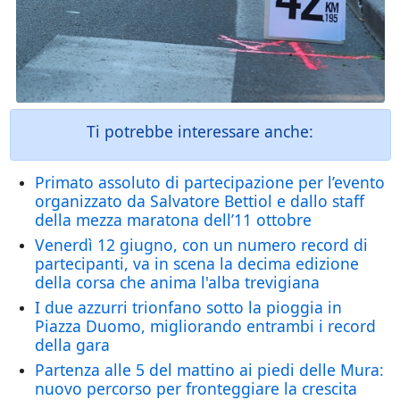
Ti potrebbe interessare anche:
Primato assoluto di partecipazione per l’evento
organizzato da Salvatore Bettiol e dallo staff
della mezza maratona dell’11 ottobre
Venerdì 12 giugno, con un numero record di
partecipanti, va in scena la decima edizione
della corsa che anima l'alba trevigiana
I due azzurri trionfano sotto la pioggia in
Piazza Duomo, migliorando entrambi i record
della gara
Partenza alle 5 del mattino ai piedi delle Mura:
nuovo percorso per fronteggiare la crescita