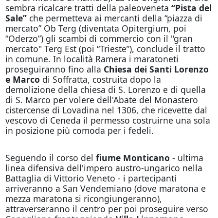
sembra ricalcare tratti della paleoveneta
“Pista del
Sale”
che permetteva ai mercanti della “piazza di
mercato” Ob Terg (diventata Opitergium, poi
“Oderzo”) gli scambi di commercio con il "gran
mercato" Terg Est (poi “Trieste”), conclude il tratto
in comune. In località Ramera i maratoneti
proseguiranno fino alla
Chiesa dei Santi Lorenzo
e Marco
di Soffratta, costruita dopo la
demolizione della chiesa di S. Lorenzo e di quella
di S. Marco per volere dell'Abate del Monastero
cistercense di Lovadina nel 1306, che ricevette dal
vescovo di Ceneda il permesso costruirne una sola
in posizione più comoda per i fedeli.
Seguendo il corso del
fiume Monticano
- ultima
linea difensiva dell'impero austro-ungarico nella
Battaglia di Vittorio Veneto - i partecipanti
arriveranno a San Vendemiano (dove maratona e
mezza maratona si ricongiungeranno),
attraverseranno il centro per poi proseguire verso