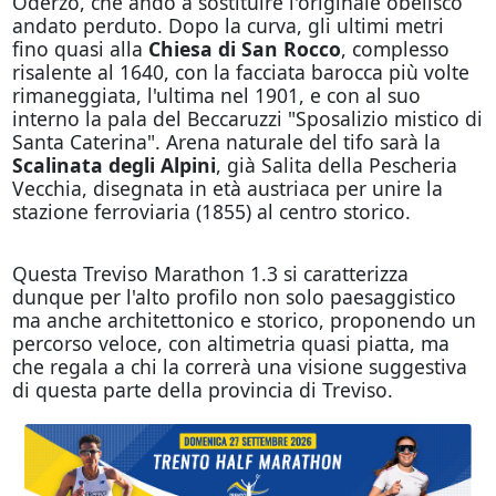
Oderzo, che andò a sostituire l'originale obelisco
andato perduto. Dopo la curva, gli ultimi metri
fino quasi alla
Chiesa di San Rocco
, complesso
risalente al 1640, con la facciata barocca più volte
rimaneggiata, l'ultima nel 1901, e con al suo
interno la pala del Beccaruzzi "Sposalizio mistico di
Santa Caterina". Arena naturale del tifo sarà la
Scalinata degli Alpini
, già Salita della Pescheria
Vecchia, disegnata in età austriaca per unire la
stazione ferroviaria (1855) al centro storico.
Questa Treviso Marathon 1.3 si caratterizza
dunque per l'alto profilo non solo paesaggistico
ma anche architettonico e storico, proponendo un
percorso veloce, con altimetria quasi piatta, ma
che regala a chi la correrà una visione suggestiva
di questa parte della provincia di Treviso.