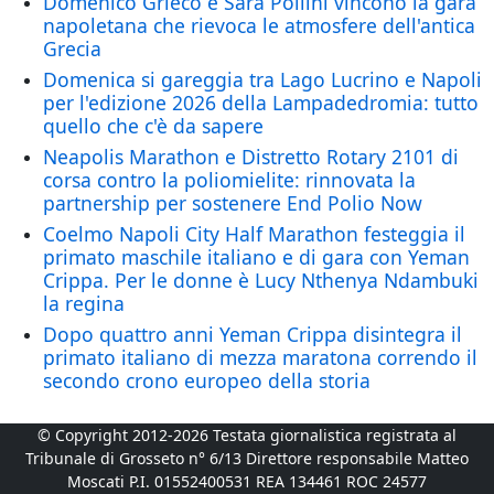
Domenico Grieco e Sara Pollini vincono la gara
napoletana che rievoca le atmosfere dell'antica
Grecia
Domenica si gareggia tra Lago Lucrino e Napoli
per l'edizione 2026 della Lampadedromia: tutto
quello che c'è da sapere
Neapolis Marathon e Distretto Rotary 2101 di
corsa contro la poliomielite: rinnovata la
partnership per sostenere End Polio Now
Coelmo Napoli City Half Marathon festeggia il
primato maschile italiano e di gara con Yeman
Crippa. Per le donne è Lucy Nthenya Ndambuki
la regina
Dopo quattro anni Yeman Crippa disintegra il
primato italiano di mezza maratona correndo il
secondo crono europeo della storia
© Copyright 2012-2026 Testata giornalistica registrata al
Tribunale di Grosseto n° 6/13 Direttore responsabile Matteo
Moscati P.I. 01552400531 REA 134461 ROC 24577