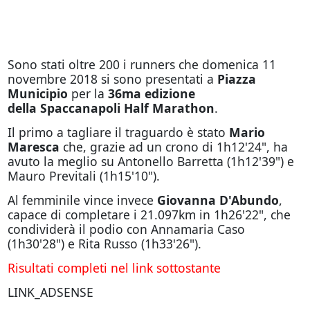
Sono stati oltre 200 i runners che domenica 11
novembre 2018 si sono presentati a
Piazza
Municipio
per la
36ma edizione
della Spaccanapoli Half Marathon
.
Il primo a tagliare il traguardo è stato
Mario
Maresca
che, grazie ad un crono di 1h12'24", ha
avuto la meglio su Antonello Barretta (1h12'39") e
Mauro Previtali (1h15'10").
Al femminile vince invece
Giovanna D'Abundo
,
capace di completare i 21.097km in 1h26'22", che
condividerà il podio con Annamaria Caso
(1h30'28") e Rita Russo (1h33'26").
Risultati completi nel link sottostante
LINK_ADSENSE