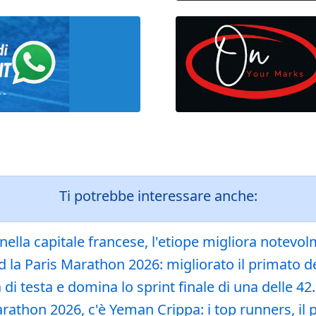
Ti potrebbe interessare anche:
ella capitale francese, l'etiope migliora notevol
 la Paris Marathon 2026: migliorato il primato de
di testa e domina lo sprint finale di una delle 4
athon 2026, c'è Yeman Crippa: i top runners, il p