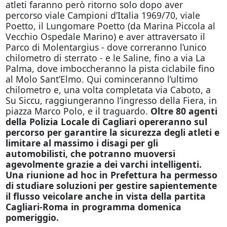
atleti faranno però ritorno solo dopo aver
percorso viale Campioni d’Italia 1969/70, viale
Poetto, il Lungomare Poetto (da Marina Piccola al
Vecchio Ospedale Marino) e aver attraversato il
Parco di Molentargius - dove correranno l’unico
chilometro di sterrato - e le Saline, fino a via La
Palma, dove imboccheranno la pista ciclabile fino
al Molo Sant’Elmo. Qui cominceranno l’ultimo
chilometro e, una volta completata via Caboto, a
Su Siccu, raggiungeranno l’ingresso della Fiera, in
piazza Marco Polo, e il traguardo.
Oltre
80 agenti
della Polizia Locale di Cagliari opereranno sul
percorso per garantire la sicurezza degli atleti e
limitare al massimo i disagi per gli
automobilisti, che potranno muoversi
agevolmente grazie a dei varchi intelligenti.
Una riunione ad hoc in Prefettura ha permesso
di studiare soluzioni per gestire sapientemente
il flusso veicolare anche in vista della partita
Cagliari-Roma in programma domenica
pomeriggio.