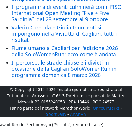
Il programma di eventi culminerà con il FISO
International Open Meeting “Five + Five
Sardinia”, dal 28 settembre al 9 ottobre
Valerio Caredda e Giulia Innocenti si
impongono nella Vivicittà di Cagliari: tutti i
risultati
Fiume umano a Cagliari per l'edizione 2026
della SoloWomenRun: ecco come è andata
Il percorso, le strade chiuse e i divieti in
occasione della Cagliari SoloWomenRun in
programma domenica 8 marzo 2026
© Copyright 2012-2026 Testata giornalistica registrata al
Tribunale di Grosseto n° 6/13 Direttore responsabile Matteo
Moscati P.I. 01552400531 REA 134461 ROC 24577
Fanno parte del network MarathonWorld:
OnYourMarks
-
SportDaily
-
AhAhAh
await RenderSectionAsync("Scripts", required: false)