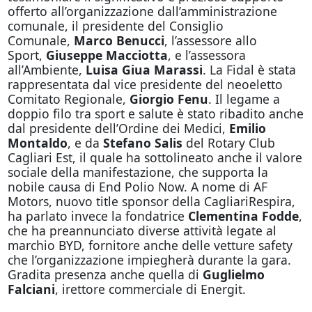
offerto all’organizzazione dall’amministrazione
comunale, il presidente del Consiglio
Comunale,
Marco Benucci
, l’assessore allo
Sport,
Giuseppe Macciotta
, e l’assessora
all’Ambiente,
Luisa Giua Marassi
. La Fidal è stata
rappresentata dal vice presidente del neoeletto
Comitato Regionale,
Giorgio Fenu
. Il legame a
doppio filo tra sport e salute è stato ribadito anche
dal presidente dell’Ordine dei Medici,
Emilio
Montaldo
, e da
Stefano Salis
del Rotary Club
Cagliari Est, il quale ha sottolineato anche il valore
sociale della manifestazione, che supporta la
nobile causa di End Polio Now. A nome di AF
Motors, nuovo title sponsor della CagliariRespira,
ha parlato invece la fondatrice
Clementina Fodde
,
che ha preannunciato diverse attività legate al
marchio BYD, fornitore anche delle vetture safety
che l’organizzazione impiegherà durante la gara.
Gradita presenza anche quella di
Guglielmo
Falciani
, irettore commerciale di Energit.