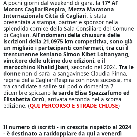
A pochi giorni dal weekend di gara, la
17ª AF
Motors CagliariRespira, Mezza Maratona
Internazionale Città di Cagliari
, è stata
presentata a stampa, partner e sponsor nella
splendida cornice della Sala Consiliare del Comune
di Cagliari.
All’indomani della chiusura delle
iscrizioni della 21,0975 km competitiva, sono già
un migliaio i partecipanti confermati, tra cui il
trentunenne keniano Simon Kibet Loitanyang,
vincitore delle ultime due edizioni, e il
marocchino Khalid Jbari
, secondo nel 2024.
Tra le
donne
non ci sarà la sangavinese Claudia Pinna,
regina della CagliariRespira con nove successi, ma
tra candidate a salire sul podio domenica 7
dicembre spiccano
le sarde Elisa Spazzafumo ed
Elisabetta Orrù
, arrivata seconda nella scorsa
edizione. (
QUI PERCORSO E STRADE CHIUSE
)
Il numero di iscritti - in crescita rispetto al 2024
- è destinato a raddoppiare da qui a venerdì